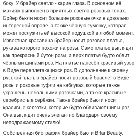
боку. У брайер светло - карие глаза. В основном её
макияж выполнен в приятных светло-розовых тонах.
Брйер бьюти носит большие розовые очки в довольно
интересной оправе, а также чёрную сумочку, которая
может послужить ей высокой подушкой в любой момент.
Известная красавица брайер носит розовое платье,
рукава которого похожи на розы. Само платье выглядит
как прекрасный бутон розы, а верх платья будто обвит
чёрными шипами роз. На платье нанесён красивый узор
в Виде переплетающихся роз. В дополнение к своему
русской платью брайер носит розовый браслет в Виде
розы и розовые туфли на каблуках, которые также
украшены небольшими розочками, а также красивые
серебристые серёжки. Также брайер бьюти носит
красивые колготки, которые будто обвивают шипы роз.
Она выглядит очень элегантно благодаря своему
неподражаемому стилю!
Собственная биография брайер бьюти Briar Beauty.