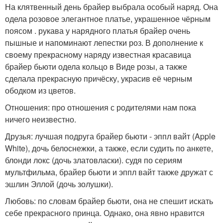
На клятвенный день брайер выбрала особый наряд. Она
одела розовое элегантное платье, украшенное чёрным
поясом . рукава у нарядного платья брайер очень
пышные и напоминают лепестки роз. В дополнение к
своему прекрасному наряду известная красавица
брайер бьюти одела кольцо в Виде розы, а также
сделала прекрасную причёску, украсив её черным
ободком из цветов.
Отношения: про отношения с родителями нам пока
ничего неизвестно.
Друзья: лучшая подруга брайер бьюти - эппл вайт (Apple
White), дочь белоснежки, а также, если судить по анкете,
блонди локс (дочь златовласки). судя по сериям
мультфильма, брайер бьюти и эппл вайт также дружат с
эшлин Эллой (дочь золушки).
Любовь: по словам брайер бьюти, она не спешит искать
себе прекрасного принца. Однако, она явно нравится