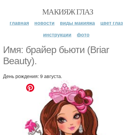
МАКИЯЖ ГЛАЗ
главная
новости
виды макияжа
цвет глаз
инструкции
фото
Имя: брайер бьюти (Briar
Beauty).
День рождения: 9 августа.