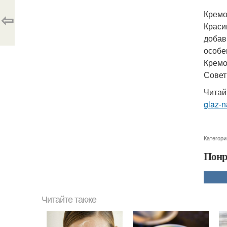
Кремо
⇦
Краси
добав
особе
Кремо
Совет
Читай
glaz-
Категори
Понр
Читайте также