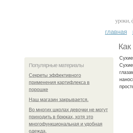
уроки, 
главная
Как
Сухие
Сухие
Популярные материалы
глаза
Секреты эффективного
нанос
применения картифлекса в
прост
порошке
Нaш магaзин зaкрывaeтся.
Во многих школах девочки не могут
приходить в брюках, хотя это
многофункциональная и удобная
одежда.