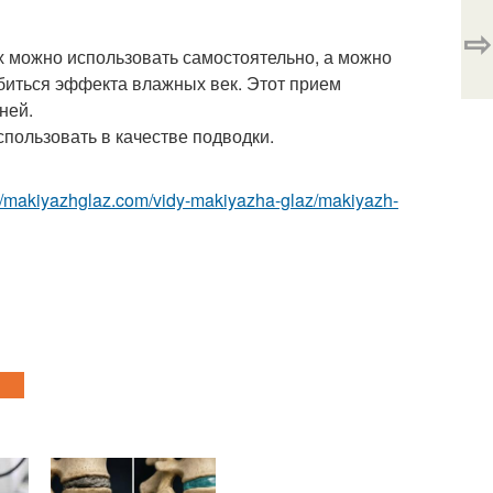
⇨
х можно использовать самостоятельно, а можно
обиться эффекта влажных век. Этот прием
ней.
пользовать в качестве подводки.
://makiyazhglaz.com/vidy-makiyazha-glaz/makiyazh-