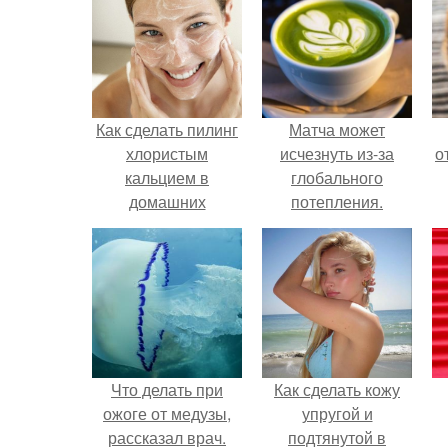
Как сделать пилинг
Матча может
хлористым
исчезнуть из-за
о
кальцием в
глобального
домашних
потепления.
условиях.
Что делать при
Как сделать кожу
ожоге от медузы,
упругой и
рассказал врач.
подтянутой в