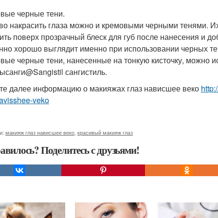
вые черные тени.
во накрасить глаза можно и кремовыми черными тенями. И
ить поверх прозрачный блеск для губ после нанесения и д
нно хорошо выглядит именно при использовании черных те
вые черные тени, нанесенные на тонкую кисточку, можно ис
ысанги@Sangistil сангистиль.
те далее информацию о макияжах глаз нависшее веко
http
navisshee-veko
и:
макияж глаз нависшее веко
,
красивый макияж глаз
авилось? Поделитесь с друзьями!