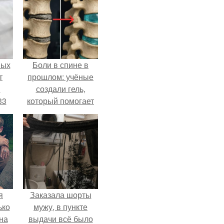
ных
Боли в спине в
т
прошлом: учёные
м
создали гель,
33
который помогает
.
восстанавливать
межпозвоночные
диски.
я
Заказала шорты
ько
мужу, в пункте
на
выдачи всё было