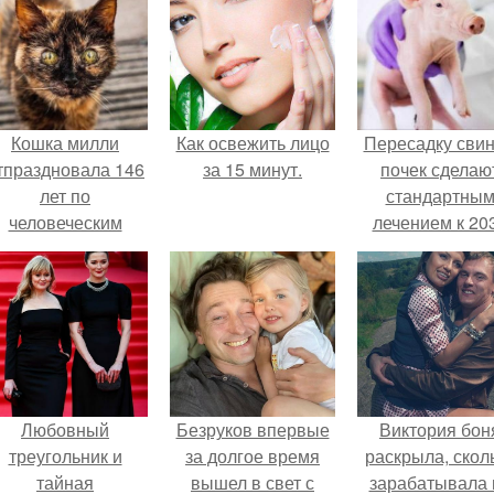
Кошка милли
Как освежить лицо
Пересадку сви
тпраздновала 146
за 15 минут.
почек сделаю
лет по
стандартны
человеческим
лечением к 20
Меркам и
году в Японии
претендует на
звание самой
старой в мире.
Любовный
Безруков впервые
Виктория бон
треугольник и
за долгое время
раскрыла, скол
тайная
вышел в свет с
зарабатывала 