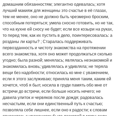
домашним обязанностям; элегантно одевалась; хотя
лучший макияж для женщины это счастье в её глазах,
тем не менее, оно не должно быть чрезмерно броским,
способным потеряться; умела сносно готовить, но не так,
что на кухне ей сносу не будет; если все козыри на руках,
то перед тем, как их пустить в дело, поинтересовалась: а
розданы ли карты? ; Старалась поддерживать
первозданность и чистоту знакомства на протяжении
всего знакомства, хотя оно может продолжаться сколько
угодно; была разной; менялась; являлась незнакомкой и
знакомилась вновь; удивлялась и удивляла; не теряла
вещи без надобности; относилась ко мне с уважением,
если я этого заслуживаю; приняла меня таким, каким ей
хочется, чтоб я был; носила в груди память обо мне от
встречи до встречи, если больше носить нечего; не
давила улиток и червяков после дождя; радовалась
несчастьям, если они единственный путь к счастью;
позволяла себе лишнее, если оно к радости; к словам
относилась с уважением; была ласковой в меру; если