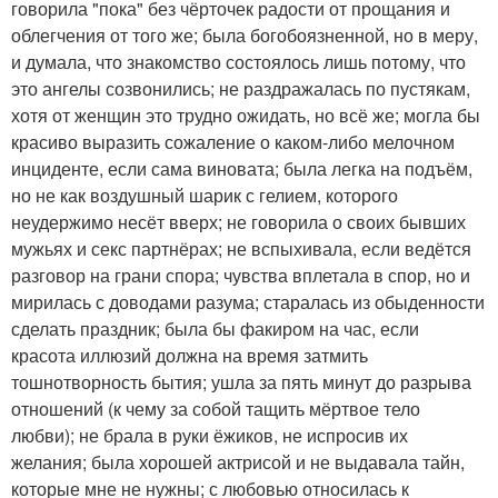
говорила "пока" без чёрточек радости от прощания и
облегчения от того же; была богобоязненной, но в меру,
и думала, что знакомство состоялось лишь потому, что
это ангелы созвонились; не раздражалась по пустякам,
хотя от женщин это трудно ожидать, но всё же; могла бы
красиво выразить сожаление о каком-либо мелочном
инциденте, если сама виновата; была легка на подъём,
но не как воздушный шарик с гелием, которого
неудержимо несёт вверх; не говорила о своих бывших
мужьях и секс партнёрах; не вспыхивала, если ведётся
разговор на грани спора; чувства вплетала в спор, но и
мирилась с доводами разума; старалась из обыденности
сделать праздник; была бы факиром на час, если
красота иллюзий должна на время затмить
тошнотворность бытия; ушла за пять минут до разрыва
отношений (к чему за собой тащить мёртвое тело
любви); не брала в руки ёжиков, не испросив их
желания; была хорошей актрисой и не выдавала тайн,
которые мне не нужны; с любовью относилась к