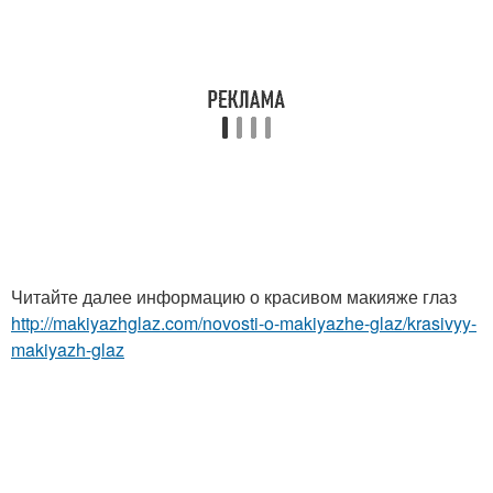
Читайте далее информацию о красивом макияже глаз
http://makiyazhglaz.com/novosti-o-makiyazhe-glaz/krasivyy-
makiyazh-glaz