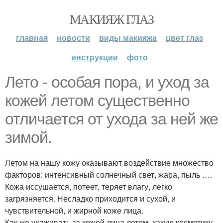
МАКИЯЖ ГЛАЗ
главная
новости
виды макияжа
цвет глаз
инструкции
фото
Лето - особая пора, и уход за
кожей летом существенно
отличается от ухода за ней же
зимой.
Летом на нашу кожу оказывают воздействие множество
факторов: интенсивный солнечный свет, жара, пыль ….
Кожа иссушается, потеет, теряет влагу, легко
загрязняется. Несладко приходится и сухой, и
чувствительной, и жирной коже лица.
Как же ухаживать за кожей лица летом, какую косметику