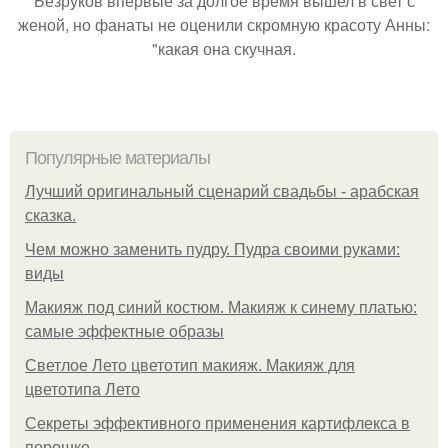
Безруков впервые за долгое время вышел в свет с
женой, но фанаты не оценили скромную красоту Анны:
"какая она скучная.
Популярные материалы
Лучший оригинальный сценарий свадьбы - арабская
сказка.
Чем можно заменить пудру. Пудра своими руками:
виды
Макияж под синий костюм. Макияж к синему платью:
самые эффектные образы
Светлое Лето цветотип макияж. Макияж для
цветотипа Лето
Секреты эффективного применения картифлекса в
порошке