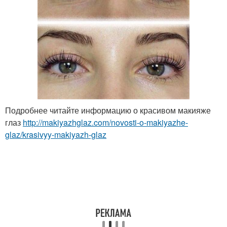
Подробнее читайте информацию о красивом макияже
глаз
http://makiyazhglaz.com/novosti-o-makiyazhe-
glaz/krasivyy-makiyazh-glaz