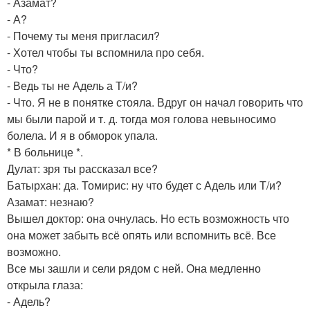
- Азамат?
- А?
- Почему ты меня пригласил?
- Хотел чтобы ты вспомнила про себя.
- Что?
- Ведь ты не Адель а Т/и?
- Что. Я не в понятке стояла. Вдруг он начал говорить что
мы были парой и т. д. тогда моя голова невыносимо
болела. И я в обморок упала.
* В больнице *.
Дулат: зря ты рассказал все?
Батырхан: да. Томирис: ну что будет с Адель или Т/и?
Азамат: незнаю?
Вышел доктор: она очнулась. Но есть возможность что
она может забыть всё опять или вспомнить всё. Все
возможно.
Все мы зашли и сели рядом с ней. Она медленно
открыла глаза:
- Адель?