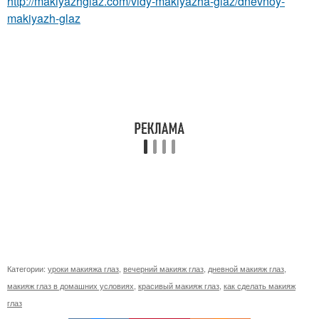
http://makiyazhglaz.com/vidy-makiyazha-glaz/dnevnoy-
makiyazh-glaz
Категории:
уроки макияжа глаз
,
вечерний макияж глаз
,
дневной макияж глаз
,
макияж глаз в домашних условиях
,
красивый макияж глаз
,
как сделать макияж
глаз