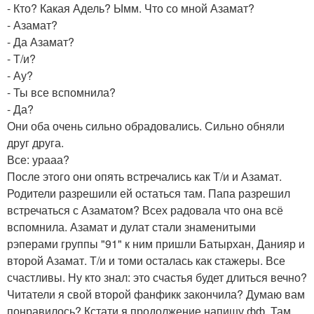
- Кто? Какая Адель? Ымм. Что со мной Азамат?
- Азамат?
- Да Азамат?
- Т/и?
- Ау?
- Ты все вспомнила?
- Да?
Они оба очень сильно обрадовались. Сильно обняли
друг друга.
Все: урааа?
После этого они опять встречались как Т/и и Азамат.
Родители разрешили ей остаться там. Папа разрешил
встречаться с Азаматом? Всех радовала что она всё
вспомнила. Азамат и дулат стали знаменитыми
рэперами группы "91" к ним пришли Батырхан, Данияр и
второй Азамат. Т/и и томи осталась как стажеры. Все
счастливы. Ну кто знал: это счастья будет длиться вечно?
Читатели я свой второй фанфикк закончила? Думаю вам
понравилось? Кстати я продолжение напишу фф. Там