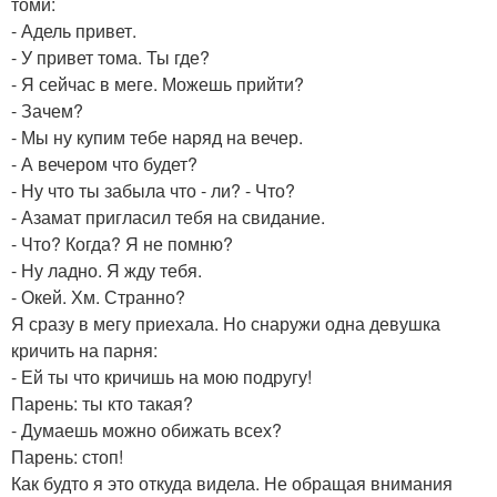
томи:
- Адель привет.
- У привет тома. Ты где?
- Я сейчас в меге. Можешь прийти?
- Зачем?
- Мы ну купим тебе наряд на вечер.
- А вечером что будет?
- Ну что ты забыла что - ли? - Что?
- Азамат пригласил тебя на свидание.
- Что? Когда? Я не помню?
- Ну ладно. Я жду тебя.
- Окей. Хм. Странно?
Я сразу в мегу приехала. Но снаружи одна девушка
кричить на парня:
- Ей ты что кричишь на мою подругу!
Парень: ты кто такая?
- Думаешь можно обижать всех?
Парень: стоп!
Как будто я это откуда видела. Не обращая внимания