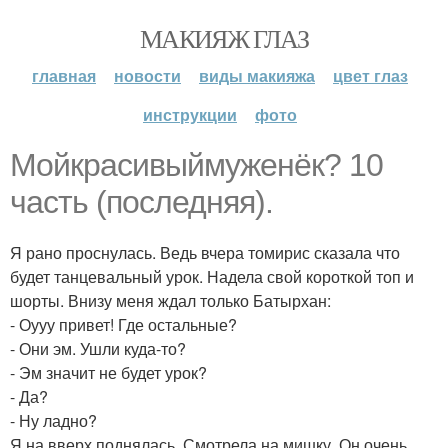
МАКИЯЖ ГЛАЗ
главная
новости
виды макияжа
цвет глаз
инструкции
фото
Мойкрасивыймуженёк? 10
часть (последняя).
Я рано проснулась. Ведь вчера томирис сказала что
будет танцевальный урок. Надела свой короткой топ и
шорты. Внизу меня ждал только Батырхан:
- Оууу привет! Где остальные?
- Они эм. Ушли куда-то?
- Эм значит не будет урок?
- Да?
- Ну ладно?
Я на вверх поднялась. Смотрела на мишку. Он очень