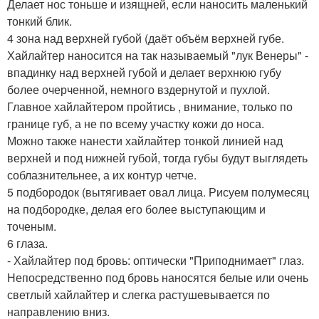
Делает нос тоньше и изящней, если наносить маленький
тонкий блик.
4 зона над верхней губой (даёт объём верхней губе.
Хайлайтер наносится на так называемый "лук Венеры" -
впадинку над верхней губой и делает верхнюю губу
более очерченной, немного вздернутой и пухлой.
Главное хайлайтером пройтись , внимание, только по
границе губ, а не по всему участку кожи до носа.
Можно также нанести хайлайтер тонкой линией над
верхней и под нижней губой, тогда губы будут выглядеть
соблазнительнее, а их контур четче.
5 подбородок (вытягивает овал лица. Рисуем полумесяц
на подбородке, делая его более выступающим и
точеным.
6 глаза.
- Хайлайтер под бровь: оптически "Приподнимает" глаз.
Непосредственно под бровь наносятся белые или очень
светлый хайлайтер и слегка растушевывается по
направлению вниз.