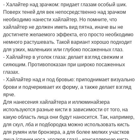
- Халайтер над зрачком: придает глазам особый шик.
Поверх теней для век непосредственно над зрачком
необходимо нанести хайлайтер. Но помните, что
хайлайтер не должен иметь вид пятна, иначе вы не
достигнете желаемого эффекта, его просто необходимо
немного растушевать. Такой вариант хорошо подходит
для узких, маленьких или глубоко посаженных глаз.
- Хайлайтер в уголок глаза: делает взгляд свежим и
сияющим. Противопоказан при широко посаженных
глазах.
- Хайлайтер над и под бровью: приподнимает визуально
брови и подчеркивает их форму, а также делает взгляд
ярче.
Для нанесения хайлайтера и иллюминайзера
используются разные кисти в зависимости от того, на
какую область лица они будут наносится. Так, например,
для скул, лба и подбородка можно использовать кисть
для румян или бронзера, а для более мелких участков
лица (спинки носа, уголков глаз) - консиллерную кисть