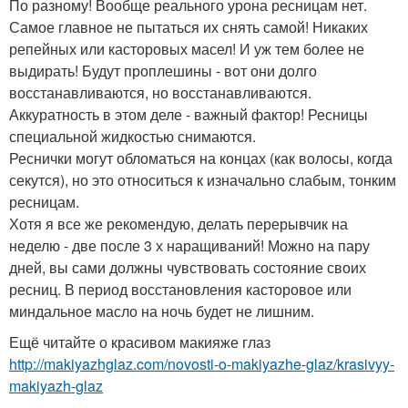
По разному! Вообще реального урона ресницам нет.
Самое главное не пытаться их снять самой! Никаких
репейных или касторовых масел! И уж тем более не
выдирать! Будут проплешины - вот они долго
восстанавливаются, но восстанавливаются.
Аккуратность в этом деле - важный фактор! Ресницы
специальной жидкостью снимаются.
Реснички могут обломаться на концах (как волосы, когда
секутся), но это относиться к изначально слабым, тонким
ресницам.
Хотя я все же рекомендую, делать перерывчик на
неделю - две после 3 х наращиваний! Можно на пару
дней, вы сами должны чувствовать состояние своих
ресниц. В период восстановления касторовое или
миндальное масло на ночь будет не лишним.
Ещё читайте о красивом макияже глаз
http://makiyazhglaz.com/novosti-o-makiyazhe-glaz/krasivyy-
makiyazh-glaz