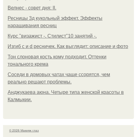
Велнес - совет дня: II.
Ресницы 3д кукольный эффект. Эффекты
наращивания ресниц
Курс "визажист -. Стилист"10 занятий -.
Изгиб c и d ресничек. Как выглядит: описание и фото
Тон слоновая кость кому подходит. Оттенки
тонального крема
Соседи в домовых чатах чаще ссорятся, чем
реально решают проблемы.
Анджукаева аюна. Четыре типа женской красоты в
Калмыкии.
© 2026 Макияж глаз