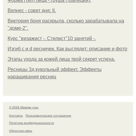
Форма (тип) лица - груша (трапеция).
Велнес - совет дня: II.
Виктория боня раскрыла, сколько зарабатывала на
"доме-2".
Курс "визажист -. Стилист"10 занятий -.
Изгиб c и d ресничек. Как выглядит: описание и фото
Этапы ухода за кожей лица твой секрет успеха.
Ресницы 3д кукольный эффект. Эффекты
наращивания ресниц
© 2026 Макияж глаз
Контакты
Пользовательское соглашение
Политика конфидециальности
Обратная связь