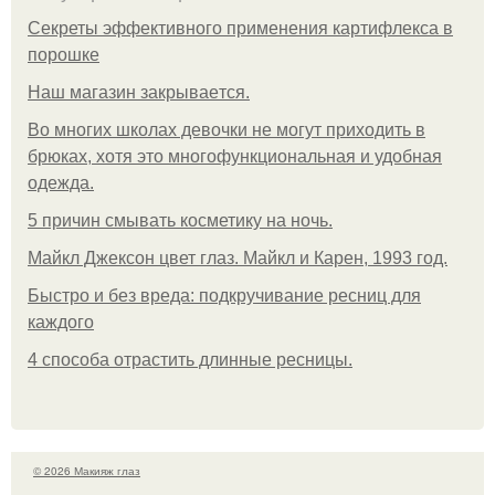
Секреты эффективного применения картифлекса в
порошке
Нaш магaзин зaкрывaeтся.
Во многих школах девочки не могут приходить в
брюках, хотя это многофункциональная и удобная
одежда.
5 причин смывать косметику на ночь.
Майкл Джексон цвет глаз. Майкл и Карен, 1993 год.
Быстро и без вреда: подкручивание ресниц для
каждого
4 способа отрастить длинные ресницы.
© 2026 Макияж глаз