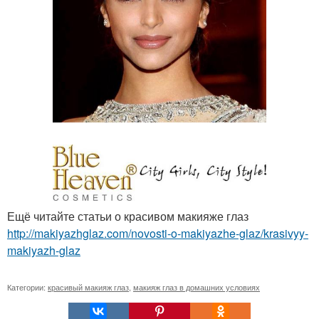
Ещё читайте статьи о красивом макияже глаз
http://makiyazhglaz.com/novosti-o-makiyazhe-glaz/krasivyy-
makiyazh-glaz
Категории:
красивый макияж глаз
,
макияж глаз в домашних условиях