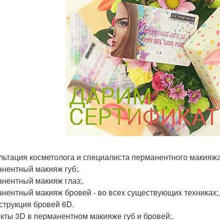
льтация косметолога и специалиста перманентного макияжа
нентный макияж губ;.
нентный макияж глаз;.
нентный макияж бровей - во всех существующих техниках;
струкция бровей 6D.
ты 3D в перманентном макияже губ и бровей;.