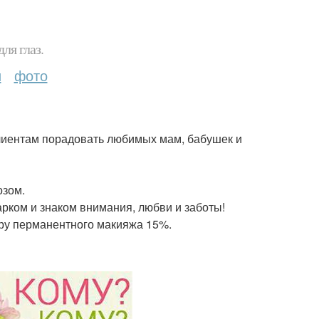
ля глаз.
и
фото
лиентам порадовать любимых мам, бабушек и
озом.
арком и знаком внимания, любви и заботы!
уру перманентного макияжа 15%.