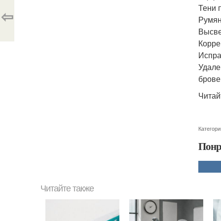
Тени 
⇦
Румян
Высве
Корре
Испра
Удале
брове
Читай
Категори
Понр
Читайте также