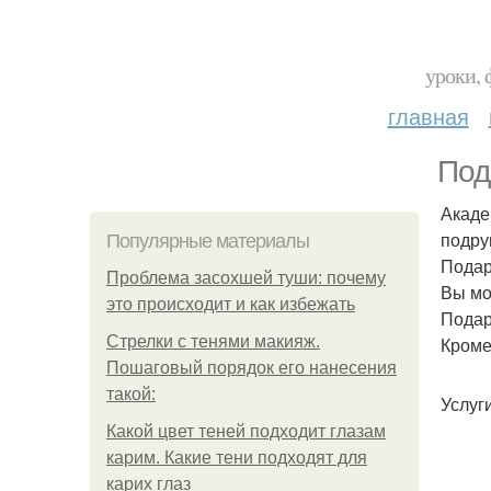
уроки, 
главная
Под
Акаде
подру
Популярные материалы
Подар
Проблема засохшей туши: почему
Вы мо
это происходит и как избежать
Подар
Стрелки с тенями макияж.
Кроме
Пошаговый порядок его нанесения
такой:
Услуг
Какой цвет теней подходит глазам
карим. Какие тени подходят для
карих глаз