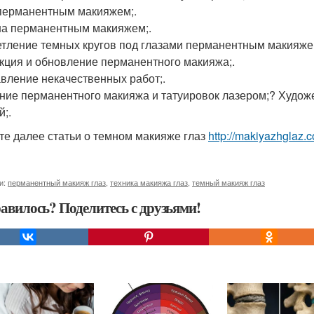
перманентным макияжем;.
а перманентным макияжем;.
тление темных кругов под глазами перманентным макияже
кция и обновление перманентного макияжа;.
вление некачественных работ;.
ние перманентного макияжа и татуировок лазером;? Худо
й;.
те далее статьи о темном макияже глаз
http://makiyazhglaz.
и:
перманентный макияж глаз
,
техника макияжа глаз
,
темный макияж глаз
авилось? Поделитесь с друзьями!