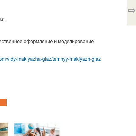
⇨
м;.
жественное оформление и моделирование
com/vidy-makiyazha-glaz/temnyy-makiyazh-glaz