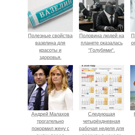
Полезные свойства
Половина людей на
П
вазелина для
планете оказалась
о
красоты и
"Голубями".
здоровья.
Андрей Малахов
Следующая
трогательно
четырёхдневная
покормил жену с
рабочая неделя для