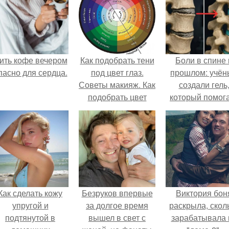
ить кофе вечером
Как подобрать тени
Боли в спине 
пасно для сердца.
под цвет глаз.
прошлом: учён
Советы макияж. Как
создали гель
подобрать цвет
который помог
теней под цвет
восстанавлива
глаз?
межпозвоночн
диски.
Как сделать кожу
Безруков впервые
Виктория бон
упругой и
за долгое время
раскрыла, скол
подтянутой в
вышел в свет с
зарабатывала 