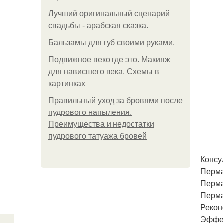
Лучший оригинальный сценарий
свадьбы - арабская сказка.
Бальзамы для губ своими руками.
Подвижное веко где это. Макияж
для нависшего века. Схемы в
картинках
Правильный уход за бровями после
пудрового напыления.
Преимущества и недостатки
пудрового татуажа бровей
Консу
Перма
Перма
Перма
Рекон
Эффек