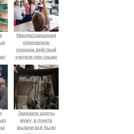
в
Минпросвещения
ые
определило
,
порядок действий
ает
учителя при срыве
ть
урока.
ые
я
Заказала шорты
ько
мужу, в пункте
на
выдачи всё было