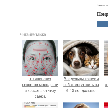
Категори
Понр
Читайте также
10 японских
Владельцы кошек и
секретов молодости
собак могут жить на
о
и красоты от чизу
6-10 лет дольше.
саеки.