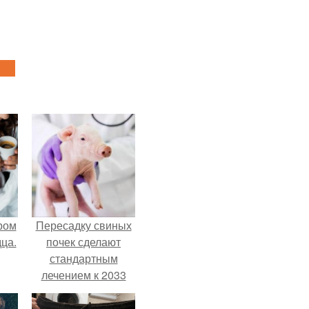
ром
Пересадку свиных
ца.
почек сделают
стандартным
лечением к 2033
году в Японии.