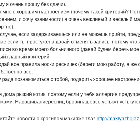
му я очень прошу без сдачи).
о мне с хорошим настроением (почему такой критерий? Пото
оением, и хочу взаимности) я очень вежливый и веселый ма
ртно).
 случае, если задерживаешься или не можешь прийти, преду
чае если ты простужена давай отменять запись, потому что я
аписи во время моего больничного (давай будем беречь мое 
ый главный критерий:
дай все правила носки ресничек (береги мою работу, я же с
обственно все.
у рада познакомиться с тобой, подарить хорошее настроени
я дома рыжий котик, поэтому если у тебя аллергия предупре
тками. Наращиваниересниц бровинашевсе устькут устькутс
итайте новости о красивом макияже глаз
http://makiyazhgla