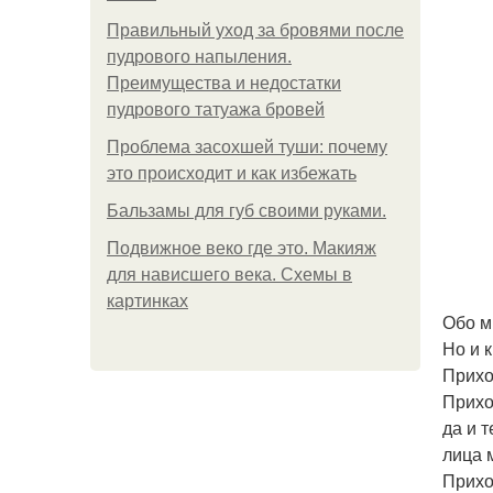
Правильный уход за бровями после
пудрового напыления.
Преимущества и недостатки
пудрового татуажа бровей
Проблема засохшей туши: почему
это происходит и как избежать
Бальзамы для губ своими руками.
Подвижное веко где это. Макияж
для нависшего века. Схемы в
картинках
Обо м
Но и к
Прихо
Прихо
да и 
лица 
Прихо