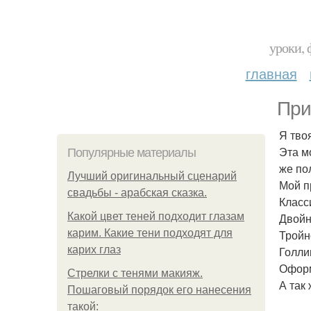
уроки, 
главная
При
Я тво
Эта м
Популярные материалы
же по
Лучший оригинальный сценарий
Мой п
свадьбы - арабская сказка.
Класси
Какой цвет теней подходит глазам
Двойн
карим. Какие тени подходят для
Тройн
карих глаз
Голлив
Оформ
Стрелки с тенями макияж.
А так
Пошаговый порядок его нанесения
такой: