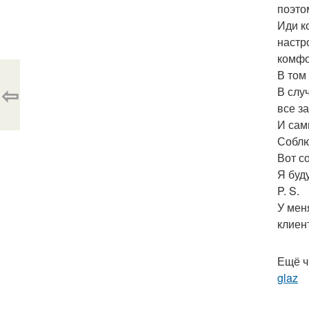
поэто
Иди к
настр
комфо
В том
⇦
В слу
все з
И сам
Соблю
Вот с
Я буд
P. S.
У мен
клиен
Ещё ч
glaz