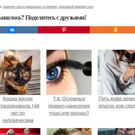
и:
макияж глаз в домашних условиях
,
красивый макияж глаз
авилось? Поделитесь с друзьями!
Кошка милли
? 8. Основных
Пить кофе вече
тпраздновала 146
правил нанесения
опасно для серд
лет по
туши для ресниц?
человеческим
Меркам и
претендует на