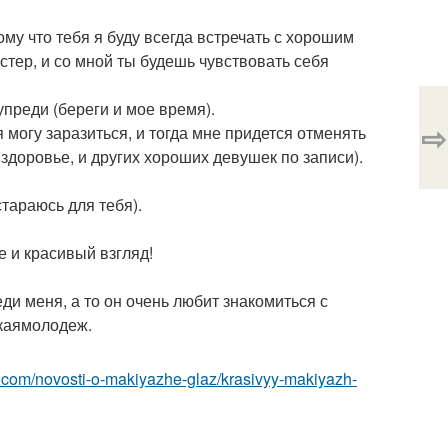
му что тебя я буду всегда встречать с хорошим
стер, и со мной ты будешь чувствовать себя
преди (береги и мое время).
⇨
 могу заразиться, и тогда мне придется отменять
здоровье, и других хороших девушек по записи).
тараюсь для тебя).
е и красивый взгляд!
ди меня, а то он очень любит знакомиться с
каямолодеж.
z.com/novosti-o-makiyazhe-glaz/krasivyy-makiyazh-