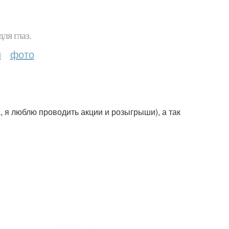
ля глаз.
и
фото
, я люблю проводить акции и розыгрыши), а так