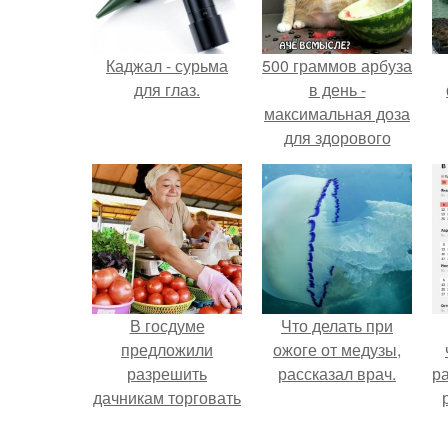
Каджал - сурьма
500 граммов арбуза
для глаз.
в день -
максимальная доза
для здорового
взрослого,
предупредили
врачи.
В госдуме
Что делать при
предложили
ожоге от медузы,
разрешить
рассказал врач.
р
дачникам торговать
своей
сельхозпродукцией