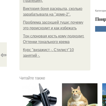
(трапеция).
Виктория боня раскрыла, сколько
Категори
зарабатывала на "доме-2".
Понр
Проблема засохшей туши: почему
это происходит и как избежать
Тон слоновая кость кому подходит.
Оттенки тонального крема
Курс "визажист -. Стилист"10
⇦
занятий -.
Читайте также