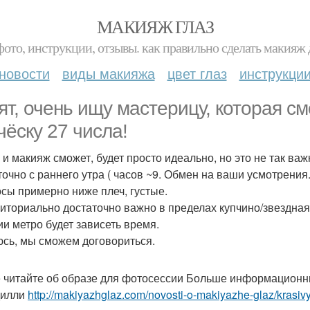
МАКИЯЖ ГЛАЗ
фото, инструкции, отзывы. как правильно сделать макияж д
новости
виды макияжа
цвет глаз
инструкци
ят, очень ищу мастерицу, которая с
чёску 27 числа!
и и макияж сможет, будет просто идеально, но это не так важ
точно с раннего утра ( часов ~9. Обмен на ваши усмотрения
осы примерно ниже плеч, густые.
риториально достаточно важно в пределах купчино/звездная
ии метро будет зависеть время.
сь, мы сможем договориться.
 читайте об образе для фотосессии Больше информационны
дилли
http://makiyazhglaz.com/novosti-o-makiyazhe-glaz/krasiv