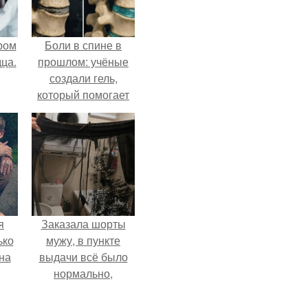
ром
Боли в спине в
ца.
прошлом: учёные
создали гель,
который помогает
восстанавливать
межпозвоночные
диски.
я
Заказала шорты
ько
мужу, в пункте
на
выдачи всё было
нормально,
примерил все
хорошо, ничего не