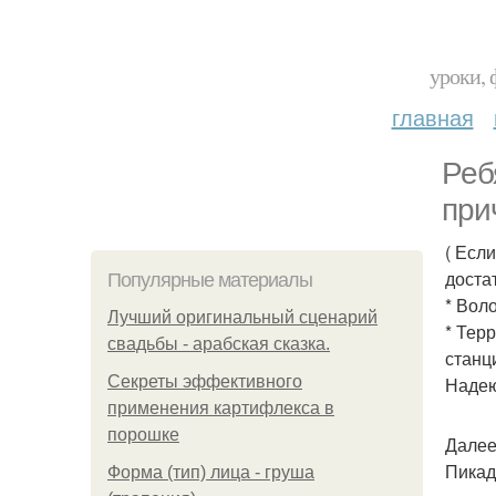
уроки, 
главная
Реб
при
( Есл
доста
Популярные материалы
* Вол
Лучший оригинальный сценарий
* Тер
свадьбы - арабская сказка.
станц
Секреты эффективного
Надею
применения картифлекса в
порошке
Далее
Пика
Форма (тип) лица - груша