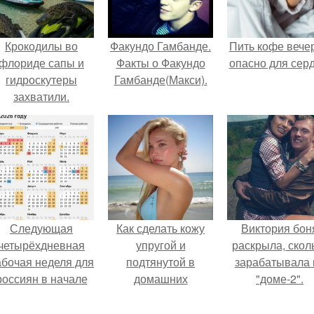
Крокодилы во
Факундо Гамбанде.
Пить кофе вече
флориде сапы и
Факты о Факундо
опасно для серд
гидроскутеры
Гамбанде(Макси).
захватили.
Следующая
Как сделать кожу
Виктория бон
четырёхдневная
упругой и
раскрыла, скол
абочая неделя для
подтянутой в
зарабатывала 
россиян в начале
домашних
"доме-2".
ноября наступит.
условиях?