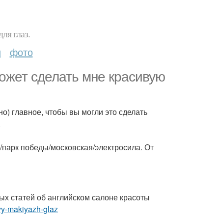
ля глаз.
и
фото
может сделать мне красивую
но) главное, чтобы вы могли это сделать
.
/парк победы/московская/электросила. От
х статей об английском салоне красоты
yy-makiyazh-glaz