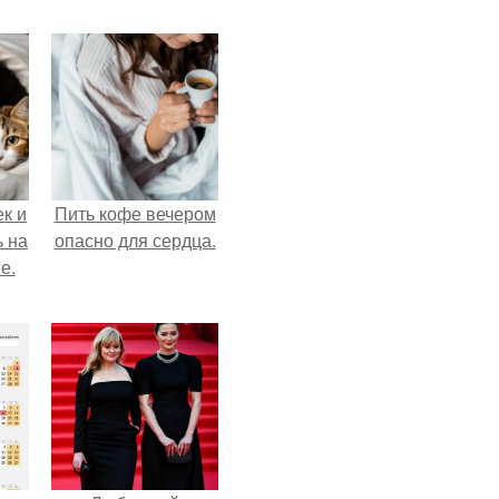
к и
Пить кофе вечером
ь на
опасно для сердца.
е.