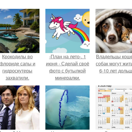
Крокодилы во
-План на лето-. 1
Владельцы коше
флориде сапы и
июня - Сделай своё
собак могут жит
гидроскутеры
фото с бутылкой
6-10 лет дольш
захватили.
минералки.