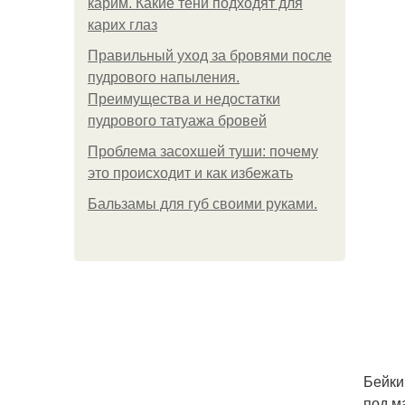
карим. Какие тени подходят для
карих глаз
Правильный уход за бровями после
пудрового напыления.
Преимущества и недостатки
пудрового татуажа бровей
Проблема засохшей туши: почему
это происходит и как избежать
Бальзамы для губ своими руками.
Бейки
под м