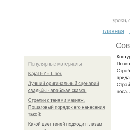
уроки, 
главная
Сов
Конту
Позво
Популярные материалы
Строб
Kajal EYE Liner.
прида
Лучший оригинальный сценарий
Страй
свадьбы - арабская сказка.
носа.
Стрелки с тенями макияж.
Пошаговый порядок его нанесения
такой:
Какой цвет теней подходит глазам