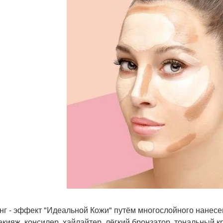
нг - эффект "Идеальной Кожи" путём многослойного нанесен
акияж, консилер, хайлайтер, лёгкий бронзатор, тональный 