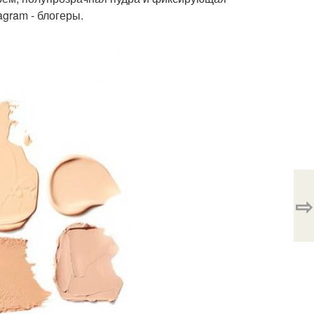
agram - блогеры.
⇨