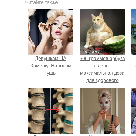
Читайте также
Девушкам НА
500 граммов арбуза
Заметку: Наносим
в день -
тушь.
максимальная доза
для здорового
взрослого,
предупредили
врачи.