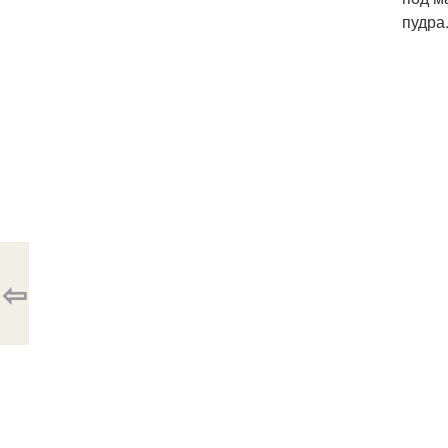
пудра
⇦