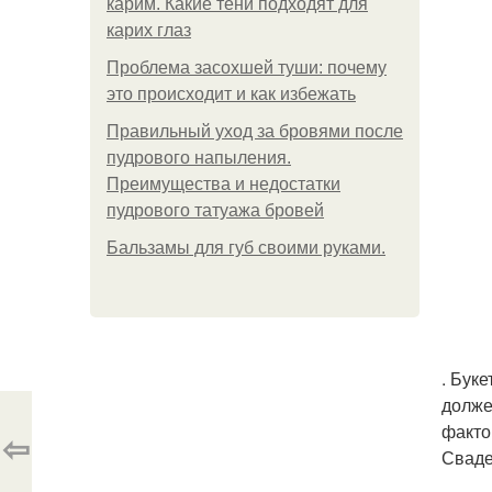
карим. Какие тени подходят для
карих глаз
Проблема засохшей туши: почему
это происходит и как избежать
Правильный уход за бровями после
пудрового напыления.
Преимущества и недостатки
пудрового татуажа бровей
Бальзамы для губ своими руками.
. Бук
долже
факто
⇦
Сваде