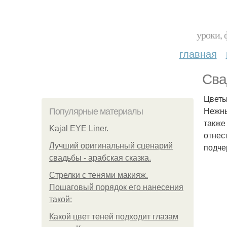
уроки, 
главная
Сва
Цветы
Нежны
Популярные материалы
также
Kajal EYE Liner.
отнес
Лучший оригинальный сценарий
подче
свадьбы - арабская сказка.
Стрелки с тенями макияж.
Пошаговый порядок его нанесения
такой:
Какой цвет теней подходит глазам