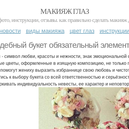
МАКИЯЖ ГЛАЗ
фото, инструкции, отзывы. как правильно сделать макияж д
новости
виды макияжа
цвет глаз
инструкци
дебный букет обязательный элемен
 - символ любви, красоты и нежности, знак эмоциональной 
е цветы, оформленные в изящную композицию, не только по
 помогут жениху выразить избраннице свою любовь и чисто
тись к выбору букета со всей ответственностью и серьёзн
ркивать индивидуальность невесты, ее характер и неповто