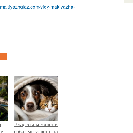
//makiyazhglaz.com/vidy-makiyazha-
о
Владельцы кошек и
 и
собак могут жить на