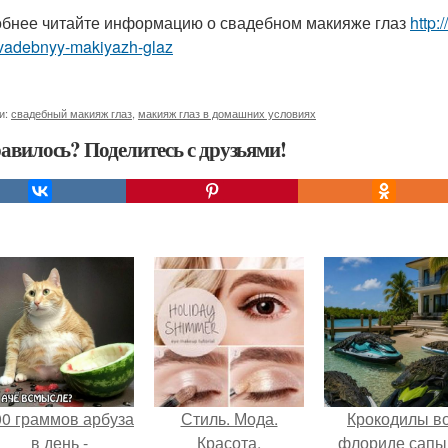
бнее читайте информацию о свадебном макияже глаз
http:
svadebnyy-makiyazh-glaz
и:
свадебный макияж глаз
,
макияж глаз в домашних условиях
авилось? Поделитесь с друзьями!
00 граммов арбуза
Стиль. Мода.
Крокодилы в
в день -
Красота.
флориде сапы