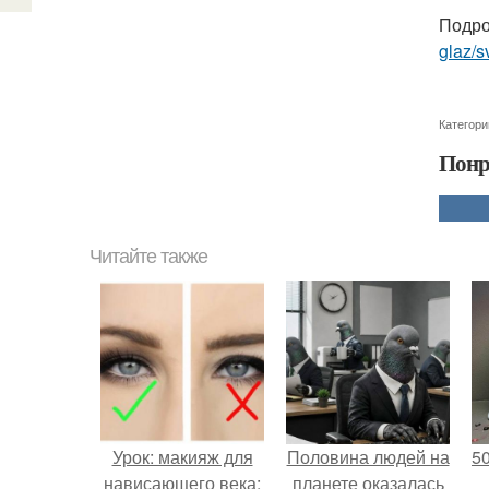
Подро
glaz/
Категори
Понр
Читайте также
Урок: макияж для
Половина людей на
5
нависающего века:
планете оказалась