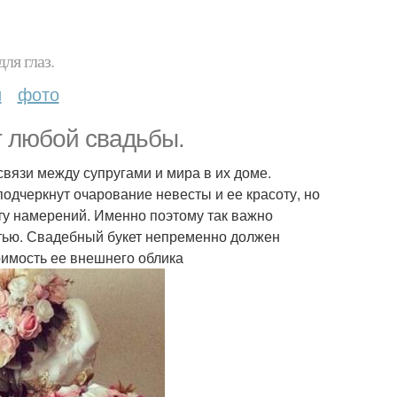
ля глаз.
и
фото
т любой свадьбы.
связи между супругами и мира в их доме.
дчеркнут очарование невесты и ее красоту, но
ту намерений. Именно поэтому так важно
остью. Свадебный букет непременно должен
римость ее внешнего облика