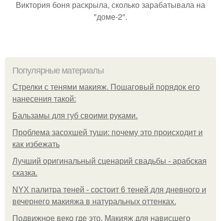
Виктория боня раскрыла, сколько зарабатывала на
"доме-2".
Популярные материалы
Стрелки с тенями макияж. Пошаговый порядок его
нанесения такой:
Бальзамы для губ своими руками.
Проблема засохшей туши: почему это происходит и
как избежать
Лучший оригинальный сценарий свадьбы - арабская
сказка.
NYX палитра теней - состоит 6 теней для дневного и
вечернего макияжа в натуральных оттенках.
Подвижное веко где это. Макияж для нависшего