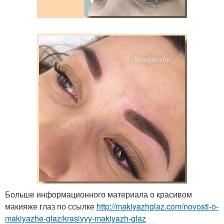
Больше информационного материала о красивом
макияже глаз по ссылке
http://makiyazhglaz.com/novosti-o-
makiyazhe-glaz/krasivyy-makiyazh-glaz