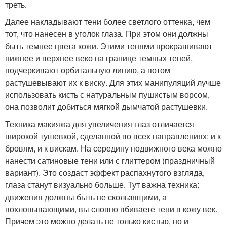
треть.
Далее накладывают тени более светлого оттенка, чем
тот, что нанесен в уголок глаза. При этом они должны
быть темнее цвета кожи. Этими тенями прокрашивают
нижнее и верхнее веко на границе темных теней,
подчеркивают орбитальную линию, а потом
растушевывают их к виску. Для этих манипуляций лучше
использовать кисть с натуральным пушистым ворсом,
она позволит добиться мягкой дымчатой растушевки.
Техника макияжа для увеличения глаз отличается
широкой тушевкой, сделанной во всех направлениях: и к
бровям, и к вискам. На середину подвижного века можно
нанести сатиновые тени или с глиттером (праздничный
вариант). Это создаст эффект распахнутого взгляда,
глаза станут визуально больше. Тут важна техника:
движения должны быть не скользящими, а
похлопывающими, вы словно вбиваете тени в кожу век.
Причем это можно делать не только кистью, но и