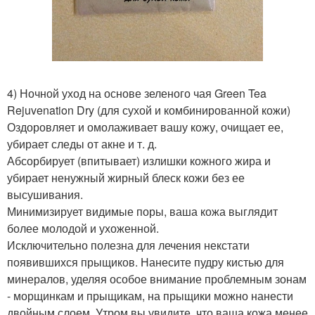
4) Ночной уход на основе зеленого чая Green Tea
Rejuvenation Dry (для сухой и комбинированной кожи)
Оздоровляет и омолаживает вашу кожу, очищает ее,
убирает следы от акне и т. д.
Абсорбирует (впитывает) излишки кожного жира и
убирает ненужный жирный блеск кожи без ее
высушивания.
Минимизирует видимые поры, ваша кожа выглядит
более молодой и ухоженной.
Исключительно полезна для лечения некстати
появившихся прыщиков. Нанесите пудру кистью для
минералов, уделяя особое внимание проблемным зонам
- морщинкам и прыщикам, на прыщики можно нанести
двойным слоем. Утром вы увидите, что ваша кожа менее