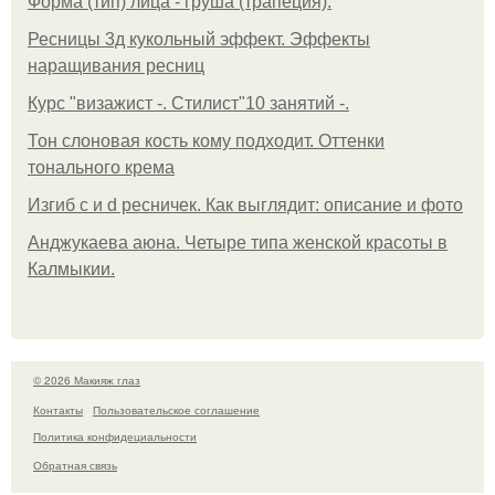
Форма (тип) лица - груша (трапеция).
Ресницы 3д кукольный эффект. Эффекты
наращивания ресниц
Курс "визажист -. Стилист"10 занятий -.
Тон слоновая кость кому подходит. Оттенки
тонального крема
Изгиб c и d ресничек. Как выглядит: описание и фото
Анджукаева аюна. Четыре типа женской красоты в
Калмыкии.
© 2026 Макияж глаз
Контакты
Пользовательское соглашение
Политика конфидециальности
Обратная связь