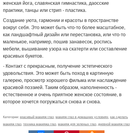
женская йога, славянская гимнастика, даосские
практики, танцы или стрип - пластика.
Создание уюта, гармонии и красоты в пространстве
вокруг себя. Это может быть что-то более масштабное,
как ландшафтный дизайн или перестановка, или что-то
маленькое, например, пошив занавесок, роспись
мебели, вышивание узора на скатерти или составление
красивых букетов.
- Контакт с прекрасным, получение эстетического
удовольствия. Это может быть поход в картинную
галерею, просмотр хорошего фильма или наслаждение
красивой поэзией. Таким образом, наполненность -
естественное и очень приятное женское состояние, в
которое хочется погружаться снова и снова.
Категории:
красивый макияж глаз
,
макияж глаз в домашних условиях
,
как сделать
макияж глаз
,
техника макияжа глаз
,
макияж для зеленых глаз
,
дневной макияж глаз