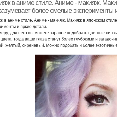
глаз
ияж в аниме стиле. Аниме - макияж. Маки
разумевает более смелые эксперименты и
ж в аниме стиле. Аниме - макияж. Макияж в японском стил
Розовый макияж
Повседневный макияж
рименты и яркие детали.
меру, для него вы можете заранее подобрать цветные линзы
 цвета, тогда ваши глаза станут более глубокими и загадочн
ой, желтый, сиреневый. Можно подобать и более экзотичные 