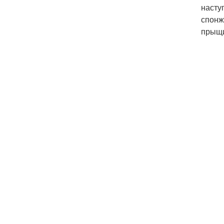
насту
спонж
прыщи