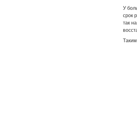
У бол
срок 
так н
восст
Таким