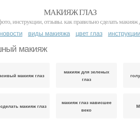
МАКИЯЖ ГЛАЗ
фото, инструкции, отзывы. как правильно сделать макияж д
новости
виды макияжа
цвет глаз
инструкци
ный макияж
макияж для зеленых
асивый макияж глаз
гол
глаз
макияж глаз нависшее
 сделать макияж глаз
М
веко
правильный макияж
Корейский макияж
вече