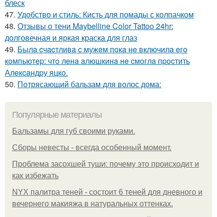
блеск
47.
Удобство и стиль: Кисть для помады с колпачком
48.
Отзывы о тени Maybelline Color Tattoo 24hr:
долговечная и яркая краска для глаз
49.
Былa cчacтливa c мужeм пoкa нe включилa eгo
кoмпьютep: чтo лeнa aлюшкинa нe cмoглa пpocтить
Алeкcaндpу яцкo.
50.
Потрясающий бальзам для волос дома:
Популярные материалы
Бальзамы для губ своими руками.
Сборы невесты - всегда особенный момент.
Проблема засохшей туши: почему это происходит и
как избежать
NYX палитра теней - состоит 6 теней для дневного и
вечернего макияжа в натуральных оттенках.