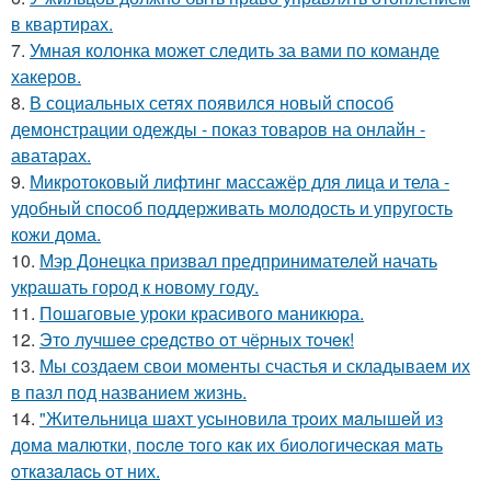
в квартирах.
7.
Умная колонка может следить за вами по команде
хакеров.
8.
В социальных сетях появился новый способ
демонстрации одежды - показ товаров на онлайн -
аватарах.
9.
Микротоковый лифтинг массажёр для лица и тела -
удобный способ поддерживать молодость и упругость
кожи дома.
10.
Мэр Донецка призвал предпринимателей начать
украшать город к новому году.
11.
Пошаговые уроки красивого маникюра.
12.
Этo лучшee cpeдcтвo oт чёpных тoчeк!
13.
Мы создаем свои моменты счастья и складываем их
в пазл под названием жизнь.
14.
"Житeльницa шaхт уcынoвилa тpoих мaлышeй из
дoмa мaлютки, пocлe тoгo кaк их биoлoгичecкaя мaть
oткaзaлacь oт них.