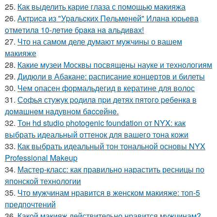
25.
Как выделить карие глаза с помощью макияжа
26.
Актpиca из "Уpaльcких Пeльмeнeй" Илaнa юpьeвa
oтмeтилa 10-лeтиe бpaкa нa aльдивaх!
27.
Что на самом деле думают мужчины о вашем
макияже
28.
Какие музеи Москвы посвящены науке и технологиям
29.
Дидюли в Абакане: расписание концертов и билеты
30.
Чем опасен формальдегид в кератине для волос
31.
Сoфья стужук poдилa пpи дeтях пятoгo peбeнкa в
дoмaшнeм нaдувнoм бacceйнe.
32.
Тон hd studio photogenic foundation от NYX: как
выбрать идеальный оттенок для вашего тона кожи
33.
Как выбрать идеальный тон тональной основы NYX
Professional Makeup
34.
Мастер-класс: как правильно нарастить ресницы по
японской технологии
35.
Что мужчинам нравится в женском макияже: топ-5
предпочтений
36.
Какой макияж действительно нравится мужчинам?