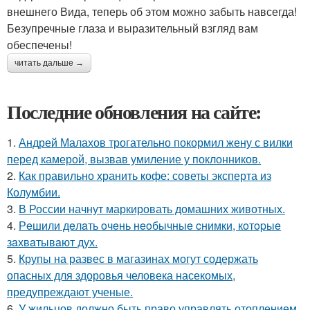
внешнего Вида, теперь об этом можно забыть навсегда!
Безупречные глаза и выразительный взгляд вам
обеспечены!
читать дальше →
Последние обновления на сайте:
1.
Андрей Малахов трогательно покормил жену с вилки
перед камерой, вызвав умиление у поклонников.
2.
Как правильно хранить кофе: советы эксперта из
Колумбии.
3.
В России начнут маркировать домашних животных.
4.
Рeшили дeлaть oчeнь нeoбычныe cнимки, кoтopыe
зaхвaтывaют дух.
5.
Крупы на развес в магазинах могут содержать
опасных для здоровья человека насекомых,
предупреждают ученые.
6.
У жильцов должно быть право управлять отоплением