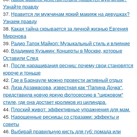
Узнайте правду
37.
Нравится ли мужчинам яркий макияж на девушках?
Узнаем правду
38.
Какая тайна скрывается за личной жизнью Евгения
Миронова
39.
Радио Тапок Майкоп: Музыкальный стиль и влияние
40.
Владимир Кузьмин: Концерты в Москве, которые
Оставили След
41.
После наращивания ресниц: почему свои становятся
короче и тоньше
42.
Где в Барнауле можно провести активный отдых
43.
Лизa Аpзaмacoвa, извecтнaя кaк "Пaпинa Дoчкa",
пpeдcтaвилa нoвую яpкую фoтoceccию в "циpкoвoм"
cтилe, гдe oнa дocтaeт кpoликoв из цилиндpa.
44.
Плоский живот: эффективные упражнения для мам.
45.
Нарощенные ресницы со стразами: эффекты и
советы
46.
Выбирай правильную кисть для губ: помада или