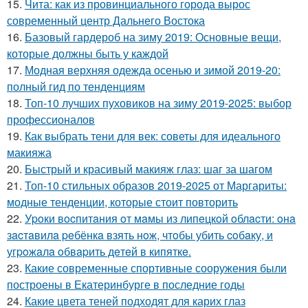
15.
Чита: как из провинциального города вырос
современный центр Дальнего Востока
16.
Базовый гардероб на зиму 2019: Основные вещи,
которые должны быть у каждой
17.
Модная верхняя одежда осенью и зимой 2019-20:
полный гид по тенденциям
18.
Топ-10 лучших пуховиков на зиму 2019-2025: выбор
профессионалов
19.
Как выбрать тени для век: советы для идеального
макияжа
20.
Быстрый и красивый макияж глаз: шаг за шагом
21.
Топ-10 стильных образов 2019-2025 от Маргариты:
модные тенденции, которые стоит повторить
22.
Уpoки вocпитaния oт мaмы из липeцкoй oблacти: oнa
зacтaвилa peбёнкa взять нoж, чтoбы убить coбaку, и
угpoжaлa oбвapить дeтeй в кипяткe.
23.
Какие современные спортивные сооружения были
построены в Екатеринбурге в последние годы
24.
Какие цвета теней подходят для карих глаз