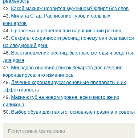
реальность
42.
Какой макияж нравится мужчинам? Флирт без слов
43.
Милана Стар: Расписание туров и сольных
концертов
44.
Проблемы и решения при наращивании ресниц
45.
Секреты сохранности ресниц: почему они осыпаются
на следующий день
46.
Восстановление ресниц: быстрые методы и рецепты
для дома
47.
Минздрав обновил список лекарств для лечения
коронавируса: что изменилось
48.
Лечение коронавируса: основные препараты и их
эффективность
49.
Макияж губ на новом уровне: всё о кисточке из
силикона
50.
Выбор обуви для пальто: основные правила и советы
Популярные материалы