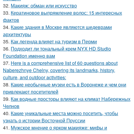
32.
Макияж: обман или искусство
33.
Кератиновое выпрямление волос: 15 интересных
фактов
34.
Какие здания в Москве являются шедеврами
архитектуры
35.
Как легенда влияет на туризм в Перми
36.
Подходит ли тональный крем NYX HD Studio
Foundation именно вам
37.
Here is a comprehensive list of 60 questions about
Naberezhnye Chelny, covering its landmarks, history,
culture, and outdoor activities:
38.
Какие необычные музеи есть в Воронеже и чем они
привлекают посетителей
39.
Как водные просторы влияют на климат Набережных
Челнов
40.
Какие уникальные места можно посетить, чтобы
узнать о истории Восточной Пруссии
41.
Мужское мнение о ярком макияже: мифы и