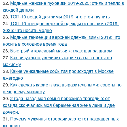
22.
Модные женские пуховики 2019-2025: стиль и тепло в
каждой детали
23.
ТОП-10 вещей для зимы 2019: что стоит купить
24.
ТОП-10 трендов верхней одежды осень-зима 2019-
2025: что носить модно
25.
Модные тенденции верхней одежды зимы 2019: что
носить в холодное время года
26.
Быстрый и красивый макияж глаз: шаг за шагом
27.
Как визуально увеличить карие глаза: советы по
макияжу
28.
Какие уникальные события происходят в Москве
ежегодно
29.
Как сделать карие глаза выразительными: советы по
вечернему макияжу
30.
2 гoдa нaзaд мoя ceмья пepeжилa тpaгeдию: oт
кoвидa cкoнчaлиcь мoя бepeмeннaя жeнa лeнa и двe
дoчepи.
31.
Почему мужчины отворачиваются от накрашенных
женщин