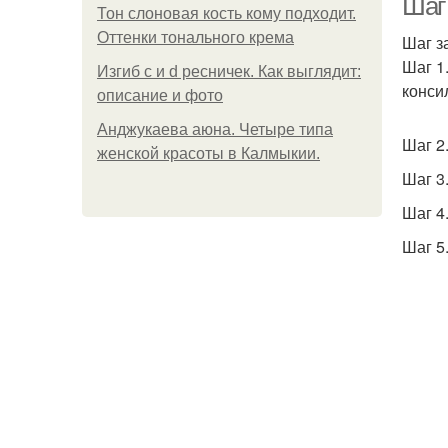
Шаг
Тон слоновая кость кому подходит.
Оттенки тонального крема
Шаг з
Шаг 1
Изгиб c и d ресничек. Как выглядит:
конси
описание и фото
Анджукаева аюна. Четыре типа
Шаг 2
женской красоты в Калмыкии.
Шаг 3
Шаг 4
Шаг 5