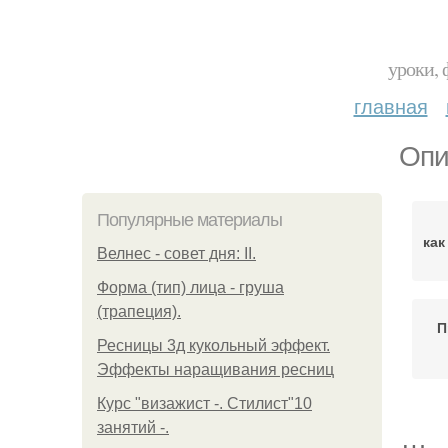
уроки, 
главная
Опи
Популярные материалы
как
Велнес - совет дня: II.
Форма (тип) лица - груша
(трапеция).
П
Ресницы 3д кукольный эффект.
Эффекты наращивания ресниц
Курс "визажист -. Стилист"10
занятий -.