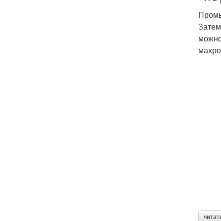
Промы
Затем
можно
махро
читат