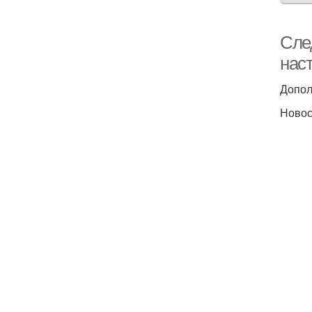
Сле
наст
Допол
Новос