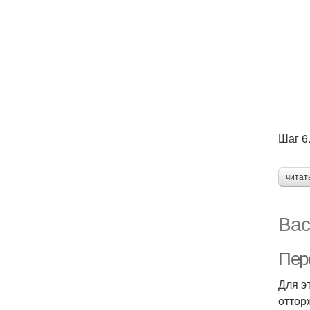
Шаг 6
читат
Вас
Пер
Для э
оттор