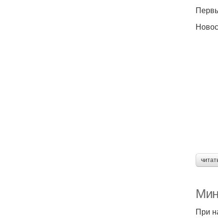
Первы
Новос
читат
Мин
При н