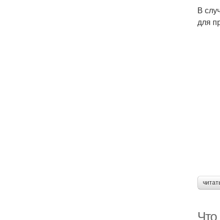
В слу
для п
читат
Что 