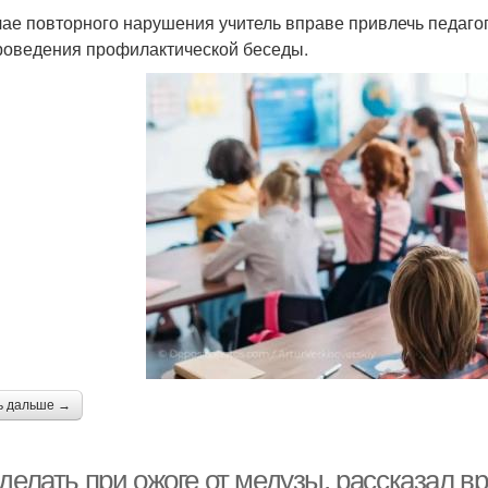
чае повторного нарушения учитель вправе привлечь педаго
роведения профилактической беседы.
ь дальше →
делать при ожоге от медузы, рассказал вр