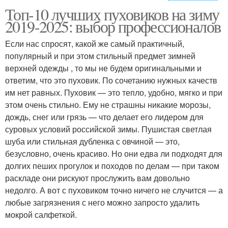
Топ-10 лучших пуховиков на зиму
Советы для идеального
Советы по сочетанию
2019-2025: выбор профессионалов
макияжа
Если нас спросят, какой же самый практичный,
популярный и при этом стильный предмет зимней
верхней одежды , то мы не будем оригинальными и
Практические советы
Советы по нанесению
ответим, что это пуховик. По сочетанию нужных качеств
им нет равных. Пуховик — это тепло, удобно, мягко и при
этом очень стильно. Ему не страшны никакие морозы,
дождь, снег или грязь — что делает его лидером для
Дополнительные
Советы по созданию
суровых условий российской зимы. Пушистая светлая
советы
шуба или стильная дубленка с овчиной — это,
безусловно, очень красиво. Но они едва ли подходят для
долгих пеших прогулок и походов по делам — при таком
Советы для идеальной
раскладе они рискуют прослужить вам довольно
Основные ошибки
стрелки
недолго. А вот с пуховиком точно ничего не случится — а
любые загрязнения с него можно запросто удалить
мокрой салфеткой.