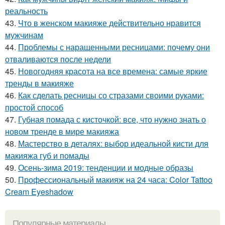
реальность
43.
Что в женском макияже действительно нравится
мужчинам
44.
Проблемы с наращенными ресницами: почему они
отваливаются после недели
45.
Новогодняя красота на все времена: самые яркие
тренды в макияже
46.
Как сделать ресницы со стразами своими руками:
простой способ
47.
Губная помада с кисточкой: все, что нужно знать о
новом тренде в мире макияжа
48.
Мастерство в деталях: выбор идеальной кисти для
макияжа губ и помады
49.
Осень-зима 2019: тенденции и модные образы
50.
Профессиональный макияж на 24 часа: Color Tattoo
Cream Eyeshadow
Популярные материалы