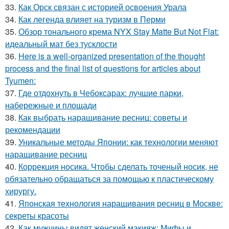
33.
Как Орск связан с историей освоения Урала
34.
Как легенда влияет на туризм в Перми
35.
Обзор тонального крема NYX Stay Matte But Not Flat:
идеальный мат без тусклости
36.
Here is a well-organized presentation of the thought
process and the final list of questions for articles about
Tyumen:
37.
Где отдохнуть в Чебоксарах: лучшие парки,
набережные и площади
38.
Как выбрать наращивание ресниц: советы и
рекомендации
39.
Уникальные методы Японии: как технологии меняют
наращивание ресниц
40.
Коррекция носика. Чтобы сделать точеный носик, не
обязательно обращаться за помощью к пластическому
хирургу.
41.
Японская технология наращивания ресниц в Москве:
секреты красоты
42.
Как мужчины видят женский макияж: Мифы и