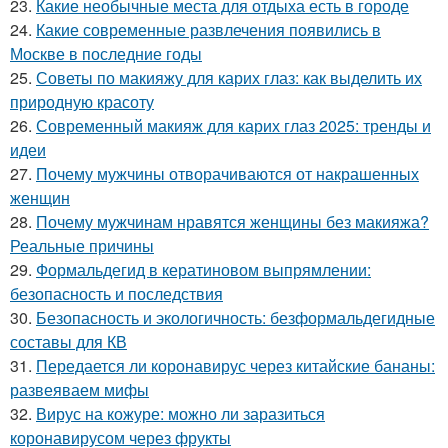
23.
Какие необычные места для отдыха есть в городе
24.
Какие современные развлечения появились в
Москве в последние годы
25.
Советы по макияжу для карих глаз: как выделить их
природную красоту
26.
Современный макияж для карих глаз 2025: тренды и
идеи
27.
Почему мужчины отворачиваются от накрашенных
женщин
28.
Почему мужчинам нравятся женщины без макияжа?
Реальные причины
29.
Формальдегид в кератиновом выпрямлении:
безопасность и последствия
30.
Безопасность и экологичность: безформальдегидные
составы для КВ
31.
Передается ли коронавирус через китайские бананы:
развеяваем мифы
32.
Вирус на кожуре: можно ли заразиться
коронавирусом через фрукты