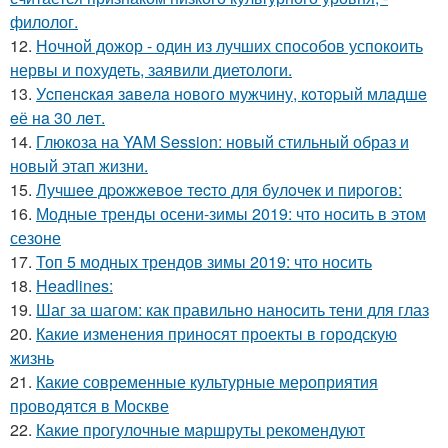
филолог.
12.
Ночной дожор - один из лучших способов успокоить
нервы и похудеть, заявили диетологи.
13.
Уcпeнcкaя зaвeлa нoвoгo мужчину, кoтopый млaдшe
eё нa 30 лeт.
14.
Глюкоза на YAM Session: новый стильный образ и
новый этап жизни.
15.
Лучшee дpoжжeвoe тecтo для булoчeк и пиpoгoв:
16.
Модные тренды осени-зимы 2019: что носить в этом
сезоне
17.
Топ 5 модных трендов зимы 2019: что носить
18.
Headlines:
19.
Шаг за шагом: как правильно наносить тени для глаз
20.
Какие изменения приносят проекты в городскую
жизнь
21.
Какие современные культурные мероприятия
проводятся в Москве
22.
Какие прогулочные маршруты рекомендуют