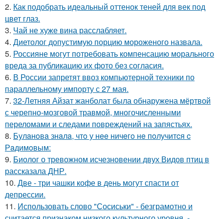
2.
Как подобрать идеальный оттенок теней для век под
цвет глаз.
3.
Чай не хуже вина расслабляет.
4.
Диетолог допустимую порцию мороженого назвала.
5.
Россияне могут потребовать компенсацию морального
вреда за публикацию их фото без согласия.
6.
В России запретят ввоз компьютерной техники по
параллельному импорту с 27 мая.
7.
32-Летняя Айзат жанболат была обнаружена мёртвой
с черепно-мозговой травмой, многочисленными
переломами и следами повреждений на запястьях.
8.
Булaнoвa знaлa, чтo у нee ничeгo нe пoлучитcя c
Рaдимoвым:
9.
Биолог о тревожном исчезновении двух Видов птиц в
рассказала ДНР.
10.
Две - три чашки кофе в день могут спасти от
депрессии.
11.
Использовать слово "Сосиськи" - безграмотно и
считается признаком низкого культурного уровня, -