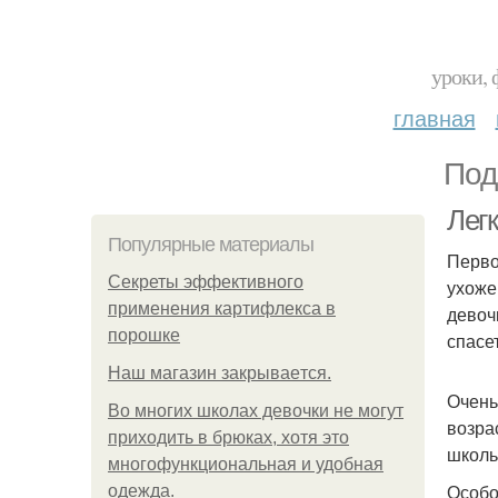
уроки, 
главная
Под
Лег
Популярные материалы
Перво
Секреты эффективного
ухоже
применения картифлекса в
девоч
порошке
спасе
Нaш магaзин зaкрывaeтся.
Очень
Во многих школах девочки не могут
возра
приходить в брюках, хотя это
школь
многофункциональная и удобная
Особо
одежда.