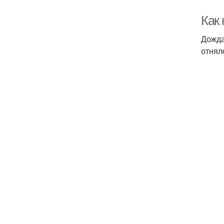
Как 
Дожда
отнял