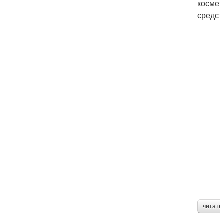
косме
средс
читат