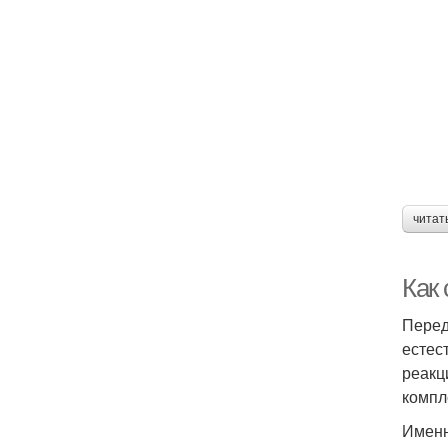
читат
Как 
Перед
естес
реакц
компл
Именн