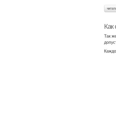
читат
Как 
Так ж
допус
Каждо