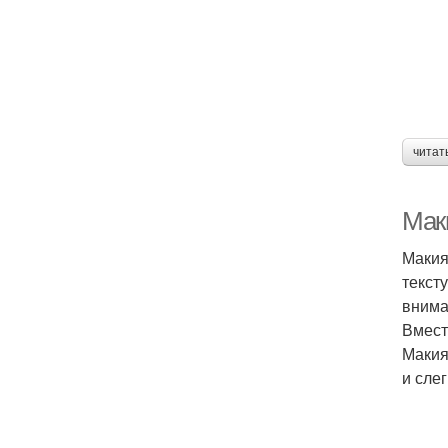
читат
Мак
Макия
текст
внима
Вмест
Макия
и сле