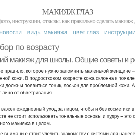
МАКИЯЖ ГЛАЗ
фото, инструкции, отзывы. как правильно сделать макияж д
новости
виды макияжа
цвет глаз
инструкци
бор по возрасту
кий макияж для школы. Общие советы и 
е правило, которое нужно запомнить маленькой женщине –
нной кожи. В подростковом возрасте кожа склонна к появле
ки должны появиться тоник, лосьон для проблемной кожи. А
т лицо от обветривания.
 важен ежедневный уход за лицом, чтобы и без косметики в
сте не стоит использовать тональные основы и пудру – это
ного макияжа в целом.
е внимани е стоит уделить знакомству с кистями для нанесе