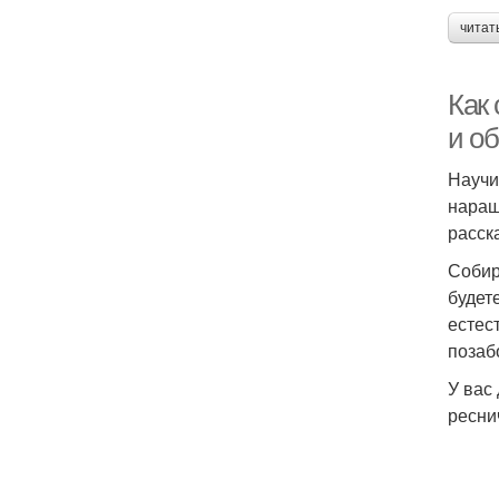
читат
Как
и о
Научи
наращ
расск
Собир
будет
естес
позаб
У вас
ресни