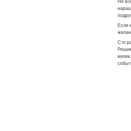
Не вс
наращ
подру
Если 
желани
Сто р
Решив
велик
событ