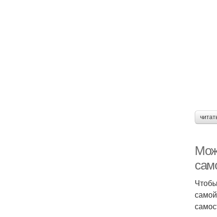
читат
Мож
сам
Чтобы
самой
самос