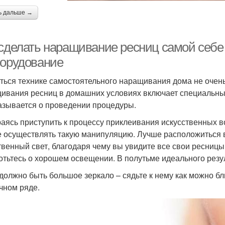
ь дальше →
 сделать наращивание ресниц самой себ
борудование
ться технике самостоятельного наращивания дома не очен
ивания ресниц в домашних условиях включает специальны
азывается о проведении процедуры.
аясь приступить к процессу приклеивания искусственных в
е осуществлять такую манипуляцию. Лучше расположиться в
твенный свет, благодаря чему вы увидите все свои ресницы.
отьтесь о хорошем освещении. В полутьме идеального резул
 должно быть большое зеркало – сядьте к нему как можно б
чном ряде.