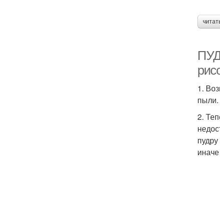
читат
ПУД
рис
1. Во
пыли.
2. Те
недос
пудру
иначе