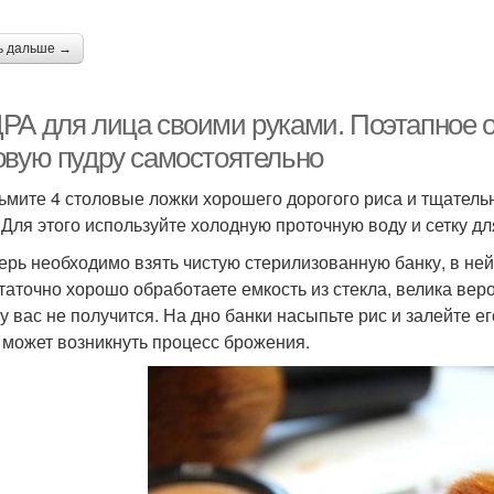
ь дальше →
РА для лица своими руками. Поэтапное оп
овую пудру самостоятельно
зьмите 4 столовые ложки хорошего дорогого риса и тщатель
 Для этого используйте холодную проточную воду и сетку дл
перь необходимо взять чистую стерилизованную банку, в ней
таточно хорошо обработаете емкость из стекла, велика вероя
 у вас не получится. На дно банки насыпьте рис и залейте 
 может возникнуть процесс брожения.