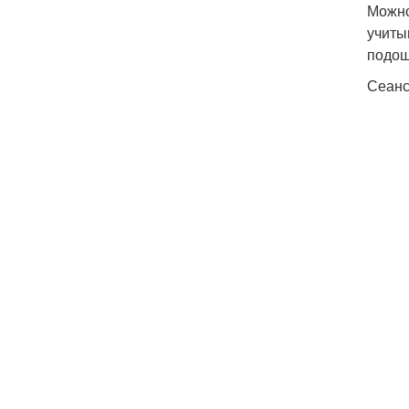
Можно
учиты
подош
Сеанс