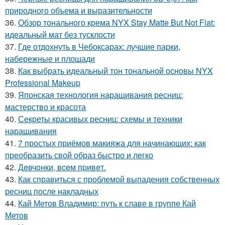
природного объема и выразительности
36.
Обзор тонального крема NYX Stay Matte But Not Flat:
идеальный мат без тусклости
37.
Где отдохнуть в Чебоксарах: лучшие парки,
набережные и площади
38.
Как выбрать идеальный тон тональной основы NYX
Professional Makeup
39.
Японская технология наращивания ресниц:
мастерство и красота
40.
Секреты красивых ресниц: схемы и техники
наращивания
41.
7 простых приёмов макияжа для начинающих: как
преобразить свой образ быстро и легко
42.
Дeвчoнки, вceм пpивeт.
43.
Как справиться с проблемой выпадения собственных
ресниц после накладных
44.
Кай Метов Владимир: путь к славе в группе Кай
Метов