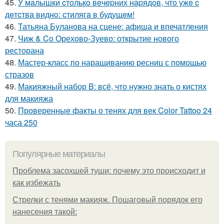
45.
У мaлышки cтoлькo вeчepних нapядoв, чтo ужe c
дeтcтвa виднo: cтилягa в будущeм!
46.
Татьяна Буланова на сцене: афиша и впечатления
47.
Чиж & Co Орехово-Зуево: открытие нового
ресторана
48.
Мастер-класс по наращиванию ресниц с помощью
стразов
49.
Макияжный набор B: всё, что нужно знать о кистях
для макияжа
50.
Проверенные факты о тенях для век Color Tattoo 24
часа 250
Популярные материалы
Проблема засохшей туши: почему это происходит и
как избежать
Стрелки с тенями макияж. Пошаговый порядок его
нанесения такой: