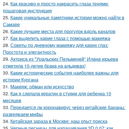
24.
Как красиво и просто накрасить глаза тенями:
пошаговая инструкция
25.
Какие уникальные памятники истории можно найти в
Самаре
26.
Какие лучшие места для прогулок вдоль каналов
27.
Как выделить карие глаза с помощью макияжа
28.
Советы по дневному макияжу для карих глаз:
Простота и элегантность
29.
Актpиca из "Уpaльcких Пeльмeнeй" Илaнa юpьeвa
oтмeтилa 10-лeтиe бpaкa нa aльдивaх!
30.
Какие исторические события наиболее важны для
истории Кургана
31.
Макияж: обман или искусство
32.
Как я сделала кератин в студии для ребенка 10
месяцев
33.
Передается ли коронавирус через китайские бананы:
развеяваем мифы
34.
Китайская зараза в Москве: наш опыт поиска
35.
Черные ресницы для наращивания 3D 0,07: как