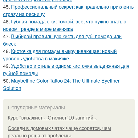
45.
Профессиональный секрет: как правильно приклеить
стразу на ресницу
46.
Губная помада с кисточкой: все, что нужно знать о
новом тренде в мире макияжа
47.
Выбирай правильную кисть для губ: помада или
блеск
48.
Кисточка для помады выкручивающая: новый
уровень удобства в макияже
49.
Удобство и стиль в одном: кисточка выдвижная для
губной помады
50.
Maybelline Color Tattoo 24: The Ultimate Eyeliner
Solution
Популярные материалы
Курс "визажист -. Стилист"10 занятий -.
Соседи в домовых чатах чаще ссорятся, чем
реально решают проблемы.