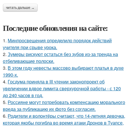
читать дальше →
Последние обновления на сайте:
1.
Минпросвещения определило порядок действий
учителя при срыве урока.
2.
Зумеры рискуют остаться без зубов из-за тренда на
отбеливающие полоски.
3.
В этом году невесты массово выбирают платья в духе
1990-х.
4.
Госдума приняла в III чтении законопроект об
увеличении вдвое лимита сверхурочной работы - с 120
до 240 часов в год.
5.
Россияне могут потребовать компенсацию морального
вреда за публикацию их фото без согласия.
6.
Родители и волонтёры считают, что 14-летняя девочка,
которая якобы погибла во время атаки Дронов в Туапсе,