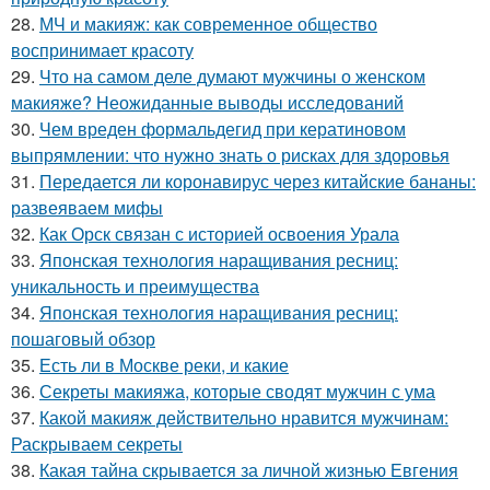
28.
МЧ и макияж: как современное общество
воспринимает красоту
29.
Что на самом деле думают мужчины о женском
макияже? Неожиданные выводы исследований
30.
Чем вреден формальдегид при кератиновом
выпрямлении: что нужно знать о рисках для здоровья
31.
Передается ли коронавирус через китайские бананы:
развеяваем мифы
32.
Как Орск связан с историей освоения Урала
33.
Японская технология наращивания ресниц:
уникальность и преимущества
34.
Японская технология наращивания ресниц:
пошаговый обзор
35.
Есть ли в Москве реки, и какие
36.
Секреты макияжа, которые сводят мужчин с ума
37.
Какой макияж действительно нравится мужчинам:
Раскрываем секреты
38.
Какая тайна скрывается за личной жизнью Евгения