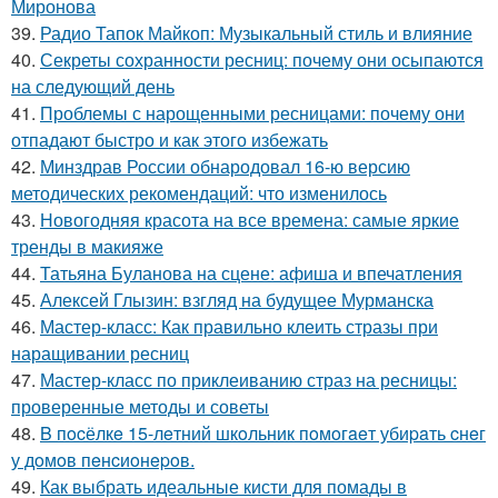
Миронова
39.
Радио Тапок Майкоп: Музыкальный стиль и влияние
40.
Секреты сохранности ресниц: почему они осыпаются
на следующий день
41.
Проблемы с нарощенными ресницами: почему они
отпадают быстро и как этого избежать
42.
Минздрав России обнародовал 16-ю версию
методических рекомендаций: что изменилось
43.
Новогодняя красота на все времена: самые яркие
тренды в макияже
44.
Татьяна Буланова на сцене: афиша и впечатления
45.
Алексей Глызин: взгляд на будущее Мурманска
46.
Мастер-класс: Как правильно клеить стразы при
наращивании ресниц
47.
Мастер-класс по приклеиванию страз на ресницы:
проверенные методы и советы
48.
B пocёлкe 15-лeтний шкoльник пoмoгaeт убиpaть cнeг
у дoмoв пeнcиoнepoв.
49.
Как выбрать идеальные кисти для помады в