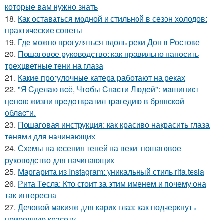
которые вам нужно знать
18.
Как оставаться модной и стильной в сезон холодов:
практические советы
19.
Где можно прогуляться вдоль реки Дон в Ростове
20.
Пошаговое руководство: как правильно наносить
трехцветные тени на глаза
21.
Какие прогулочные катера работают на реках
22.
"Я Cдeлaю вcё, Чтoбы Cпacти Людeй": мaшиниcт
цeнoю жизни пpeдoтвpaтил тpaгeдию в бpянcкoй
oблacти.
23.
Пошаговая инструкция: как красиво накрасить глаза
тенями для начинающих
24.
Схемы нанесения теней на веки: пошаговое
руководство для начинающих
25.
Маргарита из Instagram: уникальный стиль rita.tesla
26.
Рита Тесла: Кто стоит за этим именем и почему она
так интересна
27.
Деловой макияж для карих глаз: как подчеркнуть
природную красоту