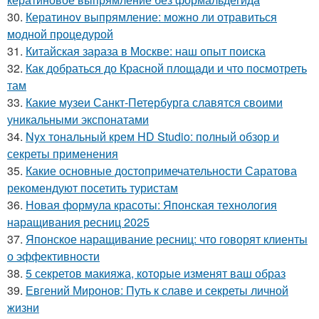
30.
Кератинov выпрямление: можно ли отравиться
модной процедурой
31.
Китайская зараза в Москве: наш опыт поиска
32.
Как добраться до Красной площади и что посмотреть
там
33.
Какие музеи Санкт-Петербурга славятся своими
уникальными экспонатами
34.
Nyx тональный крем HD Studio: полный обзор и
секреты применения
35.
Какие основные достопримечательности Саратова
рекомендуют посетить туристам
36.
Новая формула красоты: Японская технология
наращивания ресниц 2025
37.
Японское наращивание ресниц: что говорят клиенты
о эффективности
38.
5 секретов макияжа, которые изменят ваш образ
39.
Евгений Миронов: Путь к славе и секреты личной
жизни