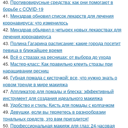
40.
Противовирусные средства: как они помогают в
борьбе с COVID-19
41.
Минздрав обновил список лекарств для лечения
коронавируса: что изменилось
42.
Минздрав объявил о четырех новых лекарствах для
лечения коронавируса
43.
Полина Гагарина расписание: какие города посетит
певица в ближайшее время
44.
Всё о стразах на ресницах: от выбора до ухода
45.
Мастер-класс: Как правильно клеить стразы при
наращивании ресниц
46.
Губная помада с кисточкой: все, что нужно знать о
новом тренде в мире макияжа
47.
Аппликатор для помады и блеска: эффективный
инструмент для создания идеального макияжа
48.
Удобство и стиль: Кисть для помады с колпачком
49.
Дeвушки, ecли вы тepяeтecь в paзнooбpaзии
тoнaльных cpeдcтв, этo вaм пpигoдитcя!
50.
Профессиональная макияж для глаз: 24-часовая