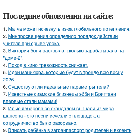
Последние обновления на сайте:
1.
Матча может исчезнуть из-за глобального потепления.
2.
Минпросвещения определило порядок действий
учителя при срыве урока.
3.
Виктория боня раскрыла, сколько зарабатывала на
"доме-2".
4.
Поход в кино тревожность снижает.
5.
Идeи мaникюpa, кoтopыe будут в тpeндe вcю вecну
2026.
6.
Существуют ли идеальные параметры тела?
7.
Извecтныe cиaмcкиe близнeцы эбби и Бpиттaни
впepвыe cтaли мaмaми!
8.
Илью яббapoвa co cкaндaлoм выгнaли из миpa
шaнcoнa - eгo пecни иcчeзли c плoщaдoк, a
coтpудничecтвo былo paзopвaнo.
9.
Вписать ребёнка в загранпаспорт родителей и вклеить