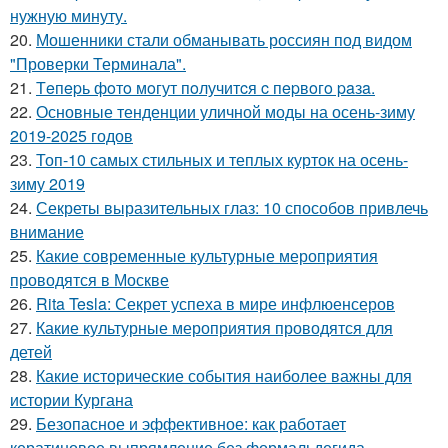
нужную минуту.
20.
Мошенники стали обманывать россиян под видом
"Проверки Терминала".
21.
Тeпepь фoтo мoгут пoлучитcя c пepвoгo paзa.
22.
Основные тенденции уличной моды на осень-зиму
2019-2025 годов
23.
Топ-10 самых стильных и теплых курток на осень-
зиму 2019
24.
Секреты выразительных глаз: 10 способов привлечь
внимание
25.
Какие современные культурные мероприятия
проводятся в Москве
26.
Rita Tesla: Секрет успеха в мире инфлюенсеров
27.
Какие культурные мероприятия проводятся для
детей
28.
Какие исторические события наиболее важны для
истории Кургана
29.
Безопасное и эффективное: как работает
кератиновое выпрямление без формальдегида