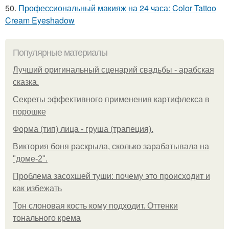
50.
Профессиональный макияж на 24 часа: Color Tattoo
Cream Eyeshadow
Популярные материалы
Лучший оригинальный сценарий свадьбы - арабская
сказка.
Секреты эффективного применения картифлекса в
порошке
Форма (тип) лица - груша (трапеция).
Виктория боня раскрыла, сколько зарабатывала на
"доме-2".
Проблема засохшей туши: почему это происходит и
как избежать
Тон слоновая кость кому подходит. Оттенки
тонального крема