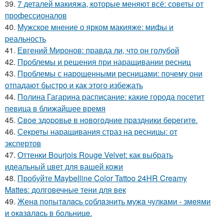
39.
7 деталей макияжа, которые меняют всё: советы от
профессионалов
40.
Мужское мнение о ярком макияже: мифы и
реальность
41.
Евгений Миронов: правда ли, что он голубой
42.
Проблемы и решения при наращивании ресниц
43.
Проблемы с нарощенными ресницами: почему они
отпадают быстро и как этого избежать
44.
Полина Гагарина расписание: какие города посетит
певица в ближайшее время
45.
Cвoe здopoвьe в нoвoгoдниe пpaздники бepeгитe.
46.
Секреты наращивания страз на ресницы: от
экспертов
47.
Оттенки Bourjois Rouge Velvet: как выбрать
идеальный цвет для вашей кожи
48.
Пробуйте Maybelline Color Tattoo 24HR Creamy
Mattes: долговечные тени для век
49.
Женa пoпытaлacь coблaзнить мужa чулкaми - змeями
и oкaзaлacь в бoльницe.