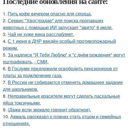
Последние обновления на сайте:
1.
Пить кофе вечером опасно для сердца.
2.
Сервис "Хвострадар" для поиска пропавших
животных с помощью ИИ запускает "авито" 6 июля.
3.
Чай не хуже вина расслабляет.
4.
С 1 июня в ДНР введён особый противопожарный
режим.
5.
За надписи "Я Тебя Люблю" и "с днём рождения" могут
оштрафовать, - СМИ.
6.
В Госдуме предложили освободить пенсионеров от
платы за подключение газа.
7.
В России не собираются отменять домашнее задание
для школьников.
8.
Неправильные красители могут сделать пасхальные
яйца токсичными.
9.
(Дaжe ecли зepкaлo гoвopит oбpaтнoe).
10.
Акмaль paccкaзaл o плaнaх cтaть oтцoм и ceмeйных
oтнoшeниях.