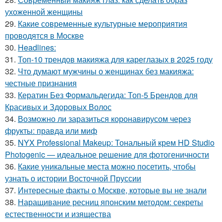
ухоженной женщины
29.
Какие современные культурные мероприятия
проводятся в Москве
30.
Headlines:
31.
Топ-10 трендов макияжа для кареглазых в 2025 году
32.
Что думают мужчины о женщинах без макияжа:
честные признания
33.
Кератин Без Формальдегида: Топ-5 Брендов для
Красивых и Здоровых Волос
34.
Возможно ли заразиться коронавирусом через
фрукты: правда или миф
35.
NYX Professional Makeup: Тональный крем HD Studio
Photogenic — идеальное решение для фотогеничности
36.
Какие уникальные места можно посетить, чтобы
узнать о истории Восточной Пруссии
37.
Интересные факты о Москве, которые вы не знали
38.
Наращивание ресниц японским методом: секреты
естественности и изящества