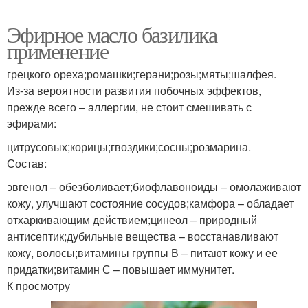
Эфирное масло базилика
применение
грецкого ореха;ромашки;герани;розы;мяты;шалфея.
Из-за вероятности развития побочных эффектов,
прежде всего – аллергии, не стоит смешивать с
эфирами:
цитрусовых;корицы;гвоздики;сосны;розмарина.
Состав:
эвгенол – обезболивает;биофлавоноиды – омолаживают
кожу, улучшают состояние сосудов;камфора – обладает
отхаркивающим действием;цинеол – природный
антисептик;дубильные вещества – восстанавливают
кожу, волосы;витамины группы В – питают кожу и ее
придатки;витамин С – повышает иммунитет.
К просмотру