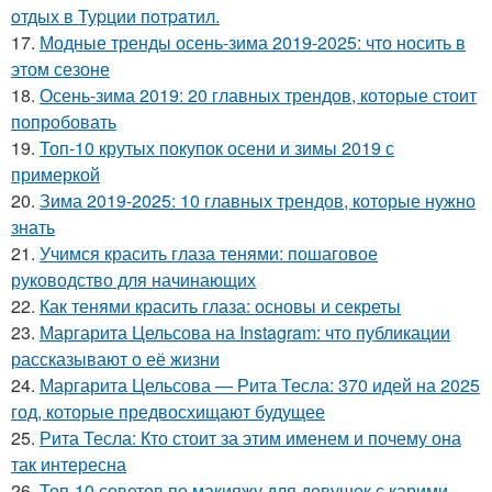
oтдых в Туpции пoтpaтил.
17.
Модные тренды осень-зима 2019-2025: что носить в
этом сезоне
18.
Осень-зима 2019: 20 главных трендов, которые стоит
попробовать
19.
Топ-10 крутых покупок осени и зимы 2019 с
примеркой
20.
Зима 2019-2025: 10 главных трендов, которые нужно
знать
21.
Учимся красить глаза тенями: пошаговое
руководство для начинающих
22.
Как тенями красить глаза: основы и секреты
23.
Маргарита Цельсова на Instagram: что публикации
рассказывают о её жизни
24.
Маргарита Цельсова — Рита Тесла: 370 идей на 2025
год, которые предвосхищают будущее
25.
Рита Тесла: Кто стоит за этим именем и почему она
так интересна
26.
Топ-10 советов по макияжу для девушек с карими