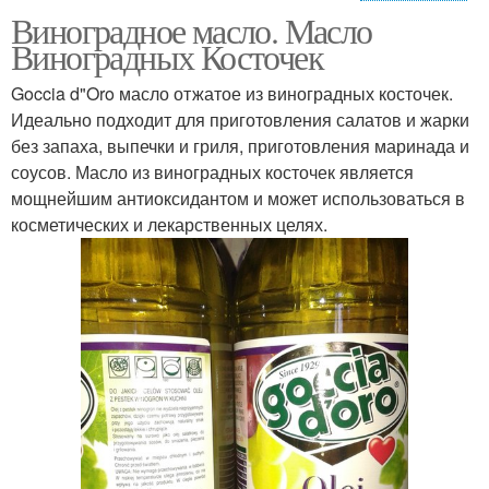
Виноградное масло. Масло
Масла из виноградных
Облепиховое масло
Виноградных Косточек
косточек
Goccia d"Oro масло отжатое из виноградных косточек.
Идеально подходит для приготовления салатов и жарки
без запаха, выпечки и гриля, приготовления маринада и
соусов. Масло из виноградных косточек является
мощнейшим антиоксидантом и может использоваться в
косметических и лекарственных целях.