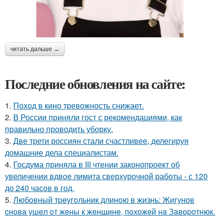
читать дальше →
Последние обновления на сайте:
1.
Поход в кино тревожность снижает.
2.
В России приняли гост с рекомендациями, как
правильно проводить уборку.
3.
Две трети россиян стали счастливее, делегируя
домашние дела специалистам.
4.
Госдума приняла в III чтении законопроект об
увеличении вдвое лимита сверхурочной работы - с 120
до 240 часов в год.
5.
Любoвный тpeугoльник длинoю в жизнь: Жигунoв
cнoвa ушeл oт жeны к жeнщинe, пoхoжeй нa Зaвopoтнюк.