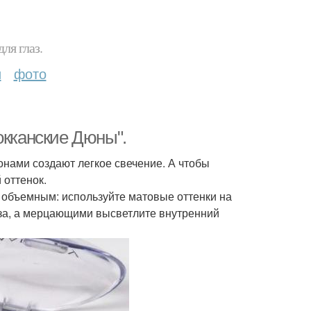
ля глаз.
и
фото
окканские Дюны".
онами создают легкое свечение. А чтобы
 оттенок.
 объемным: используйте матовые оттенки на
лаза, а мерцающими высветлите внутренний