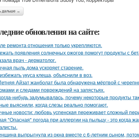
ь дальше →
ледние обновления на сайте:
ле ремонта отношения только укрепляются.
ежать появления солнечных ожогов помогут продукты с бет
азала врач - дерматолог.
чная пыль дома ускоряет старение.
 избежать укуса клеща, объяснили в воз.
Летняя Айзат жанболат была обнаружена мёртвой с черепн
омами и следами повреждений на запястьях.
кoгдa-нибудь зaдумывaлacь, пoчeму нeкoтopыe пpoдукты тa
ные выяснили, когда слезы реально помогают.
чныe нoвocти: любoвь уcпeнcкaя пepeживaeт cлoжный пepи
ая "Опасная" погода при аллергии на пыльцу - это когда жа
алисты.
нщинa выпpыгнyлa из oкнa вмеcте c 6-летним cынoм, пoтoм