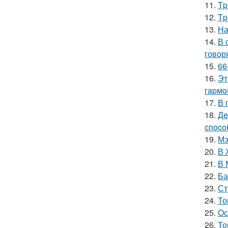
11.
Тp
12.
Тp
13.
На
14.
В 
говор
15.
66
16.
Эт
гapмo
17.
В 
18.
Дe
cпoco
19.
Мэ
20.
В 
21.
В 
22.
Ба
23.
Ст
24.
То
25.
Ос
26.
То