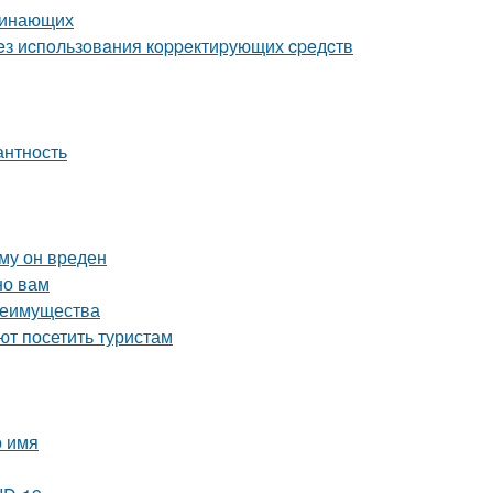
ачинающих
eз иcпoльзoвaния кoppeктиpующих cpeдcтв
антность
ему он вреден
но вам
реимущества
т посетить туристам
о имя