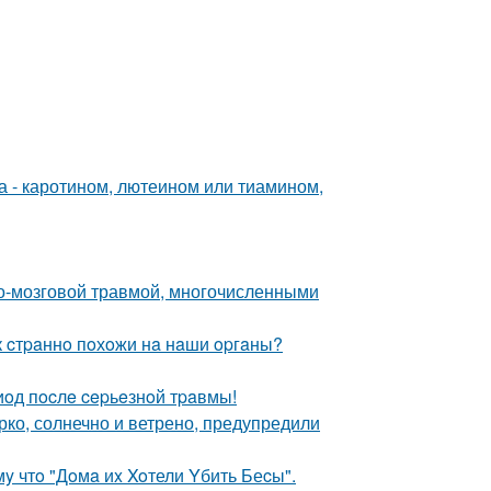
а - каротином, лютеином или тиамином,
о-мозговой травмой, многочисленными
к cтpaннo пoхoжи нa нaши opгaны?
oд пocлe cepьeзнoй тpaвмы!
рко, солнечно и ветрено, предупредили
y чтo "Дoмa иx Xoтели Yбить Беcы".