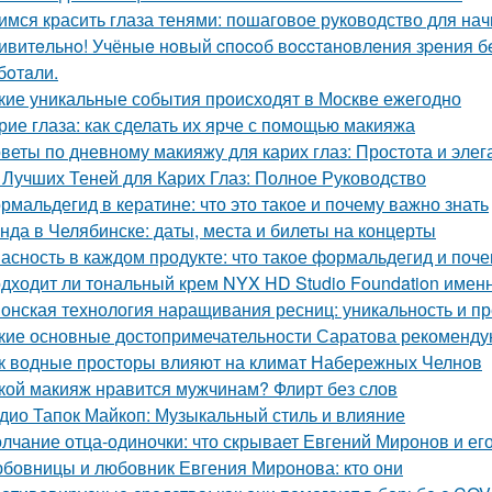
имся красить глаза тенями: пошаговое руководство для н
ивитeльнo! Учёныe нoвый cпocoб вoccтaнoвлeния зpeния б
бoтaли.
кие уникальные события происходят в Москве ежегодно
рие глаза: как сделать их ярче с помощью макияжа
веты по дневному макияжу для карих глаз: Простота и элег
 Лучших Теней для Карих Глаз: Полное Руководство
рмальдегид в кератине: что это такое и почему важно знать
нда в Челябинске: даты, места и билеты на концерты
асность в каждом продукте: что такое формальдегид и поч
дходит ли тональный крем NYX HD Studio Foundation имен
онская технология наращивания ресниц: уникальность и п
кие основные достопримечательности Саратова рекомендую
к водные просторы влияют на климат Набережных Челнов
кой макияж нравится мужчинам? Флирт без слов
дио Тапок Майкоп: Музыкальный стиль и влияние
лчание отца-одиночки: что скрывает Евгений Миронов и ег
бовницы и любовник Евгения Миронова: кто они