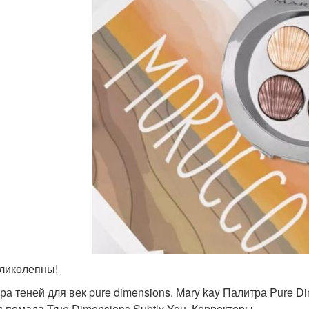
ликолепны!
ра теней для век pure dimensions. Mary kay Палитра Pure 
я помада True Dimensions Subtly You, Корректоры