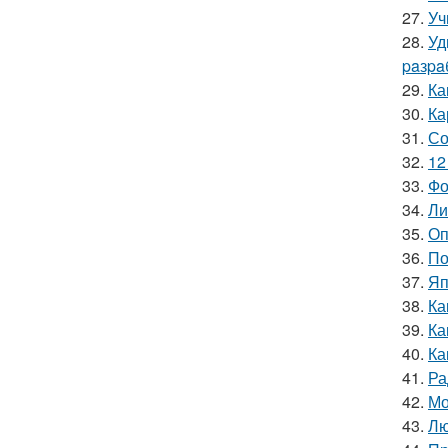
27.
Уч
28.
Уд
paзpa
29.
Ка
30.
Ка
31.
Со
32.
12
33.
Фо
34.
Ли
35.
Оп
36.
По
37.
Яп
38.
Ка
39.
Ка
40.
Ка
41.
Ра
42.
Мо
43.
Лю