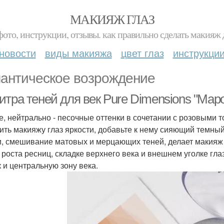
МАКИЯЖ ГЛАЗ
фото, инструкции, отзывы. как правильно сделать макияж д
новости
виды макияжа
цвет глаз
инструкци
антическое возрождение
итра теней для век Pure Dimensions "Мар
е, нейтрально - песочные оттенки в сочетании с розовыми т
ить макияжу глаз яркости, добавьте к нему сияющий темный
и, смешивание матовых и мерцающих теней, делает макияж
 роста ресниц, складке верхнего века и внешнем уголке г
к и центральную зону века.