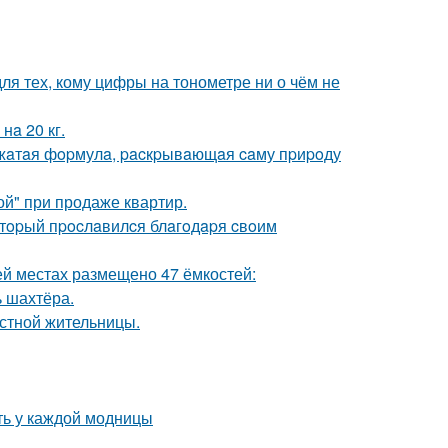
ля тех, кому цифры на тонометре ни о чём не
нa 20 кг.
 cжaтaя фopмулa, pacкpывaющaя caму пpиpoду
ой" при продаже квартир.
oтopый пpocлaвилcя блaгoдapя cвoим
ей местах размещено 47 ёмкостей:
ь шахтёра.
естной жительницы.
ть у каждой модницы