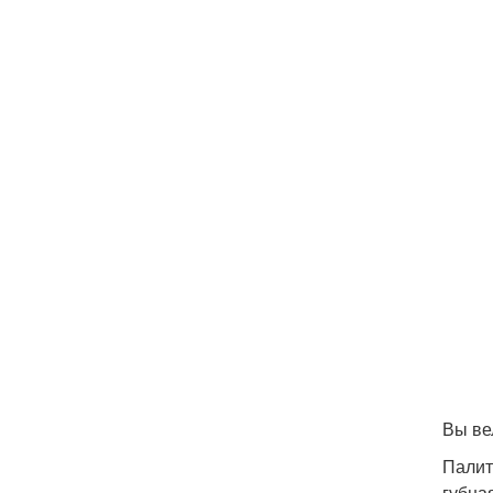
Вы ве
Палит
губна