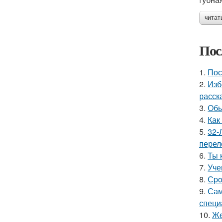
читат
Пос
1.
Пос
2.
Изб
расск
3.
Обы
4.
Как
5.
32-
перел
6.
Ты 
7.
Уче
8.
Сpo
9.
Сам
специ
10.
Же