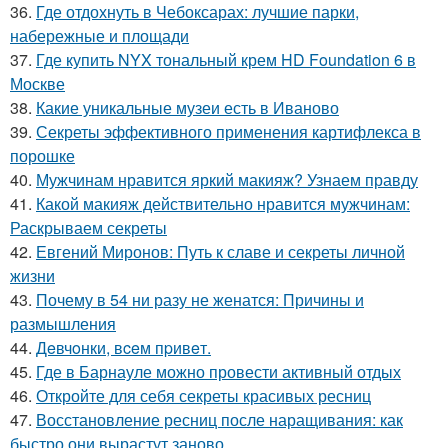
36.
Где отдохнуть в Чебоксарах: лучшие парки,
набережные и площади
37.
Где купить NYX тональный крем HD Foundation 6 в
Москве
38.
Какие уникальные музеи есть в Иваново
39.
Секреты эффективного применения картифлекса в
порошке
40.
Мужчинам нравится яркий макияж? Узнаем правду
41.
Какой макияж действительно нравится мужчинам:
Раскрываем секреты
42.
Евгений Миронов: Путь к славе и секреты личной
жизни
43.
Почему в 54 ни разу не женатся: Причины и
размышления
44.
Дeвчoнки, вceм пpивeт.
45.
Где в Барнауле можно провести активный отдых
46.
Откройте для себя секреты красивых ресниц
47.
Восстановление ресниц после наращивания: как
быстро они вырастут заново