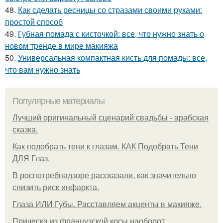
48.
Как сделать ресницы со стразами своими руками:
простой способ
49.
Губная помада с кисточкой: все, что нужно знать о
новом тренде в мире макияжа
50.
Универсальная компактная кисть для помады: все,
что вам нужно знать
Популярные материалы
Лучший оригинальный сценарий свадьбы - арабская
сказка.
Как подобрать тени к глазам. КАК Подобрать Тени
ДЛЯ Глаз.
В роспотребнадзоре рассказали, как значительно
снизить риск инфаркта.
Глаза ИЛИ Губы. Расставляем акценты в макияже.
Прическа из французской косы наоборот.