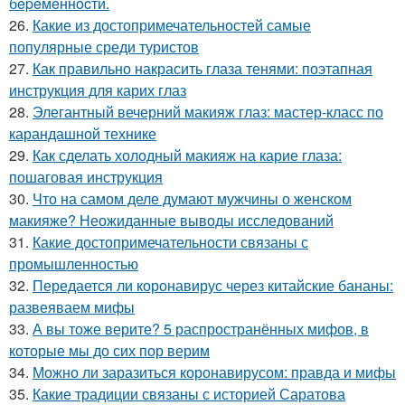
бepeмeннocти.
26.
Какие из достопримечательностей самые
популярные среди туристов
27.
Как правильно накрасить глаза тенями: поэтапная
инструкция для карих глаз
28.
Элегантный вечерний макияж глаз: мастер-класс по
карандашной технике
29.
Как сделать холодный макияж на карие глаза:
пошаговая инструкция
30.
Что на самом деле думают мужчины о женском
макияже? Неожиданные выводы исследований
31.
Какие достопримечательности связаны с
промышленностью
32.
Передается ли коронавирус через китайские бананы:
развеяваем мифы
33.
А вы тоже верите? 5 распространённых мифов, в
которые мы до сих пор верим
34.
Можно ли заразиться коронавирусом: правда и мифы
35.
Какие традиции связаны с историей Саратова