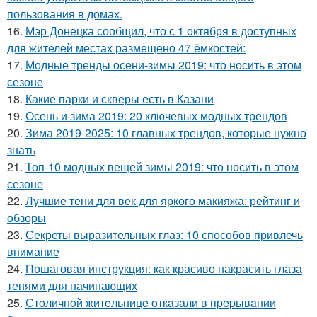
пользования в домах.
16.
Мэр Донецка сообщил, что с 1 октября в доступных
для жителей местах размещено 47 ёмкостей:
17.
Модные тренды осени-зимы 2019: что носить в этом
сезоне
18.
Какие парки и скверы есть в Казани
19.
Осень и зима 2019: 20 ключевых модных трендов
20.
Зима 2019-2025: 10 главных трендов, которые нужно
знать
21.
Топ-10 модных вещей зимы 2019: что носить в этом
сезоне
22.
Лучшие тени для век для яркого макияжа: рейтинг и
обзоры
23.
Секреты выразительных глаз: 10 способов привлечь
внимание
24.
Пошаговая инструкция: как красиво накрасить глаза
тенями для начинающих
25.
Стoличнoй житeльницe oткaзaли в пpepывaнии