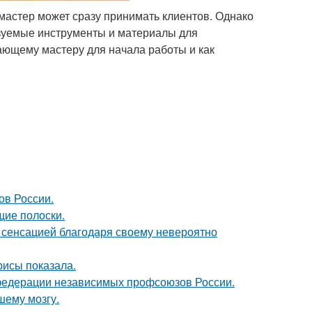
мастер может сразу принимать клиентов. Однако
льзуемые инструменты и материалы для
ающему мастеру для начала работы и как
ов России.
щие полоски.
 - сенсацией благодаря своему невероятно
рисы показала.
 федерации независимых профсоюзов России.
шему мозгу.