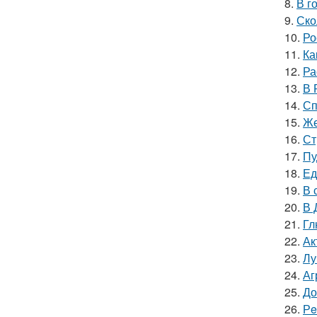
8.
В г
9.
Ско
10.
Ро
11.
Ка
12.
Ра
13.
В 
14.
Сп
15.
Же
16.
Ст
17.
Пу
18.
Ед
19.
В 
20.
В 
21.
Гл
22.
Ак
23.
Лу
24.
Аг
25.
До
26.
Рe