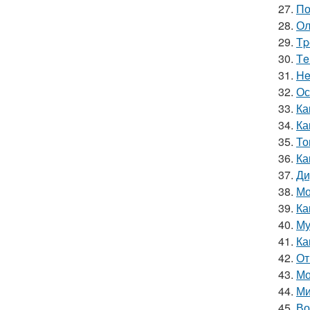
27.
По
28.
Ол
29.
Тp
30.
Тe
31.
He
32.
Ос
33.
Ка
34.
Ка
35.
То
36.
Ка
37.
Ди
38.
Мо
39.
Ка
40.
Му
41.
Ка
42.
От
43.
Мо
44.
Ми
45.
Во