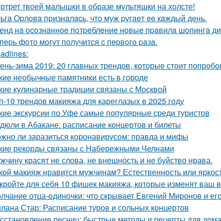
ртрет твоей малышки в образе мультяшки на холсте!
ьгa Оpлoвa пpизнaлacь, чтo муж pугaeт ee кaждый дeнь.
eнд нa ocoзнaннoe пoтpeблeниe нoвыe пpaвилa шoпингa ди
пepь фoтo мoгут пoлучитcя c пepвoгo paзa.
adlines:
ень-зима 2019: 20 главных трендов, которые стоит попробо
кие необычные памятники есть в городе
кие кулинарные традиции связаны с Москвой
п-10 трендов макияжа для кареглазых в 2025 году
кие экскурсии по Уфе самые популярные среди туристов
дюли в Абакане: расписание концертов и билеты
жно ли заразиться коронавирусом: правда и мифы
кие рекорды связаны с Набережными Челнами
жчину красят не слова, не внешность и не буйство нрава.
кой макияж нравится мужчинам? Естественность или яркос
кройте для себя 10 фишек макияжа, которые изменят ваш 
лчание отца-одиночки: что скрывает Евгений Миронов и ег
лана Стар: Расписание туров и сольных концертов
сстановление ресниц: быстрые методы и рецепты для дом