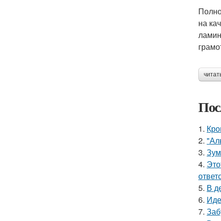
Полно
на ка
ламин
грамо
читат
Пос
1.
Кро
2.
"Ал
3.
Зум
4.
Это
ответ
5.
В д
6.
Иде
7.
Заб