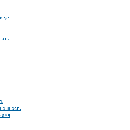
ктуeт.
вать
ть
внешность
о имя
а