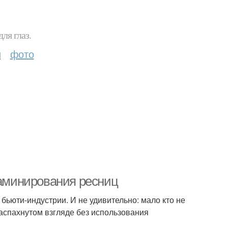
ля глаз.
и
фото
ламинирования ресниц
ьюти-индустрии. И не удивительно: мало кто не
распахнутом взгляде без использования