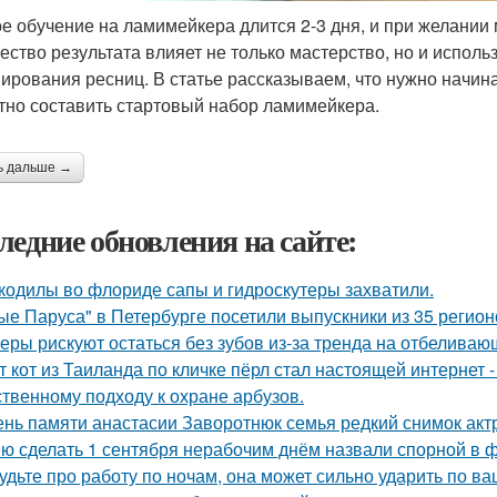
е обучение на ламимейкера длится 2-3 дня, и при желании 
чество результата влияет не только мастерство, но и испо
ирования ресниц. В статье рассказываем, что нужно начин
тно составить стартовый набор ламимейкера.
ь дальше →
ледние обновления на сайте:
кодилы во флориде сапы и гидроскутеры захватили.
ые Паруса" в Петербурге посетили выпускники из 35 регион
еры рискуют остаться без зубов из-за тренда на отбеливаю
т кот из Таиланда по кличке пёрл стал настоящей интернет
ственному подходу к охране арбузов.
ень памяти анастасии Заворотнюк семья редкий снимок акт
ю сделать 1 сентября нерабочим днём назвали спорной в
удьте про работу по ночам, она может сильно ударить по ва