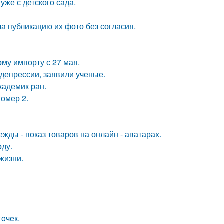
уже с детского сада.
а публикацию их фото без согласия.
му импорту с 27 мая.
 депрессии, заявили ученые.
кадемик ран.
номер 2.
жды - показ товаров на онлайн - аватарах.
оду.
жизни.
oчeк.