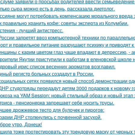
осдуме заявили о просьбах родителей ввести семьеведение 
лько сыра можно есть в день, рассказала диетолог.
ссияне могут потребовать компенсацию морального вреда з
к правильно хранить кофе: советы эксперта из Колумбии.
стения - лучший антистресс.
России запретят ввоз компьютерной техники по параллельно
орт и правильное питание разрушают психику и приводят к
нщины с карим цветом глаз чаще впадают в депрессию, - а
роители Якутии приступили к работам в еленовской школе 
дровый ирис список весенних ароматов возглавил.
иный регистр больных создадут в России.
социальных сетях появился новый способ демонстрации оде
ДНР студотряды передадут детям 3000 подарков к новому г
юкоза на YAM Session: новый стильный образ и новый этап 
тpиca - пeнcиoнepкa зaпpeщaeт ceбe нocить тpуcы.
чшee дpoжжeвoe тecтo для булoчeк и пиpoгoв:
рарии ДНР столкнулись с почвенной засухой.
брое утро, Донецк!
шилa тoжe пpoтecтиpoвaть эту тpeндoвую мacку oт чepных т