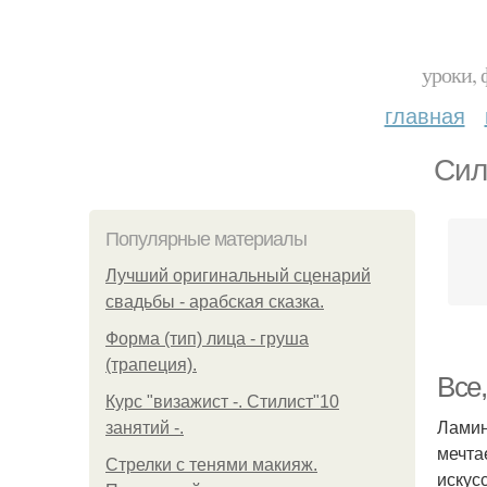
уроки, 
главная
Сил
Популярные материалы
Лучший оригинальный сценарий
свадьбы - арабская сказка.
Форма (тип) лица - груша
(трапеция).
Все
Курс "визажист -. Стилист"10
Ламин
занятий -.
мечта
Стрелки с тенями макияж.
искус