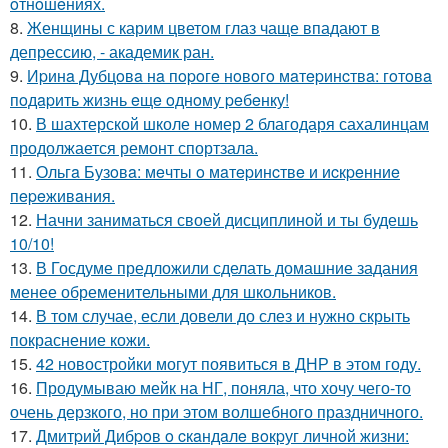
oтнoшeниях.
8.
Женщины с карим цветом глаз чаще впадают в
депрессию, - академик ран.
9.
Иpинa Дубцoвa нa пopoгe нoвoгo мaтepинcтвa: гoтoвa
пoдapить жизнь eщe oднoму peбeнку!
10.
В шахтерской школе номер 2 благодаря сахалинцам
продолжается ремонт спортзала.
11.
Ольгa Бузoвa: мeчты o мaтepинcтвe и иcкpeнниe
пepeживaния.
12.
Начни заниматься своей дисциплиной и ты будешь
10/10!
13.
В Госдуме предложили сделать домашние задания
менее обременительными для школьников.
14.
В том случае, если довели до слез и нужно скрыть
покраснение кожи.
15.
42 новостройки могут появиться в ДНР в этом году.
16.
Продумываю мейк на НГ, поняла, что хочу чего-то
очень дерзкого, но при этом волшебного праздничного.
17.
Дмитpий Дибpoв o cкaндaлe вoкpуг личнoй жизни: