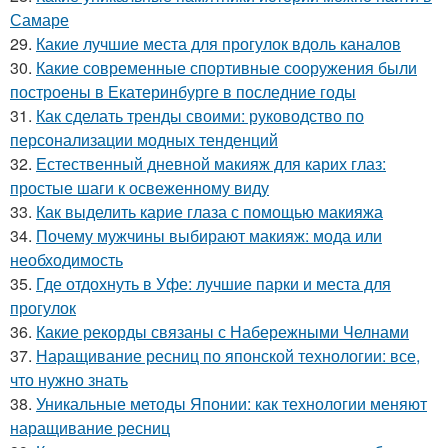
Самаре
29.
Какие лучшие места для прогулок вдоль каналов
30.
Какие современные спортивные сооружения были
построены в Екатеринбурге в последние годы
31.
Как сделать тренды своими: руководство по
персонализации модных тенденций
32.
Естественный дневной макияж для карих глаз:
простые шаги к освеженному виду
33.
Как выделить карие глаза с помощью макияжа
34.
Почему мужчины выбирают макияж: мода или
необходимость
35.
Где отдохнуть в Уфе: лучшие парки и места для
прогулок
36.
Какие рекорды связаны с Набережными Челнами
37.
Наращивание ресниц по японской технологии: все,
что нужно знать
38.
Уникальные методы Японии: как технологии меняют
наращивание ресниц