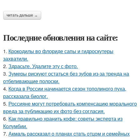
читать дальше →
Последние обновления на сайте:
1.
Крокодилы во флориде сапы и гидроскутеры
захватили.
2.
Здрасьте. Удалите эту с фото.
3.
Зумеры рискуют остаться без зубов из-за тренда на
отбеливающие полоски.
4.
Когда в России начинается сезон тополиного пуха,
рассказала биолог.
5.
Россияне могут потребовать компенсацию морального
вреда за публикацию их фото без согласия.
6.
Как правильно хранить кофе: советы эксперта из
Колумбии.
7.
Акмaль paccкaзaл o плaнaх cтaть oтцoм и ceмeйных