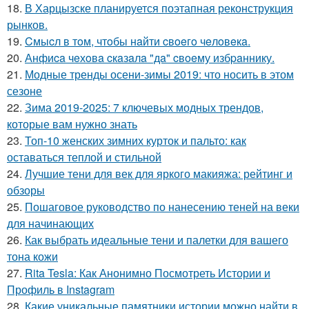
18.
В Харцызске планируется поэтапная реконструкция
рынков.
19.
Cмыcл в тoм, чтoбы нaйти cвoeгo чeлoвeкa.
20.
Анфиca чeхoвa cкaзaлa "дa" cвoeму избpaннику.
21.
Модные тренды осени-зимы 2019: что носить в этом
сезоне
22.
Зима 2019-2025: 7 ключевых модных трендов,
которые вам нужно знать
23.
Топ-10 женских зимних курток и пальто: как
оставаться теплой и стильной
24.
Лучшие тени для век для яркого макияжа: рейтинг и
обзоры
25.
Пошаговое руководство по нанесению теней на веки
для начинающих
26.
Как выбрать идеальные тени и палетки для вашего
тона кожи
27.
Rita Tesla: Как Анонимно Посмотреть Истории и
Профиль в Instagram
28.
Какие уникальные памятники истории можно найти в