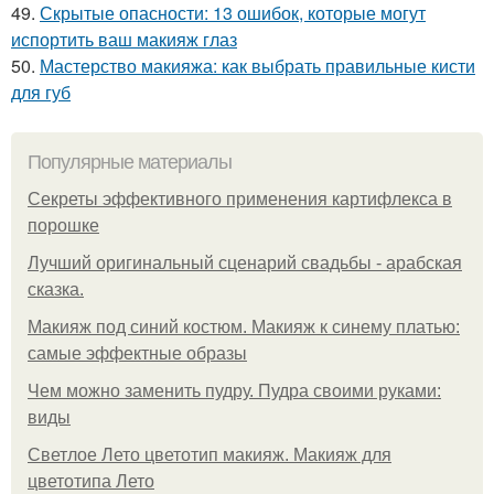
49.
Скрытые опасности: 13 ошибок, которые могут
испортить ваш макияж глаз
50.
Мастерство макияжа: как выбрать правильные кисти
для губ
Популярные материалы
Секреты эффективного применения картифлекса в
порошке
Лучший оригинальный сценарий свадьбы - арабская
сказка.
Макияж под синий костюм. Макияж к синему платью:
самые эффектные образы
Чем можно заменить пудру. Пудра своими руками:
виды
Светлое Лето цветотип макияж. Макияж для
цветотипа Лето