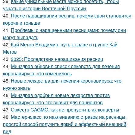
39.
Какие уникальные места можно посетить, чтобы
узнать о истории Восточной Пруссии
40.
После наращивания ресниц: почему свои становятся
короче и тоньше
41.
Проблемы с наращенными ресницами: почему они
могут выпадать
42.
Кай Метов Владимир: путь к славе в группе Кай
Метов
43.
2025: Последствия наращивания ресниц
44.
Минздрав обновил список лекарств для лечения
коронавируса: что изменилось
45.
Новые лекарства для лечения коронавируса: что
нужно знать
46.
Минздрав одобрил новые лекарства против
коронавируса: что это значит для пациентов
47.
Оркестр CAGMO: как не пропустить их концерты
48.
Мастер-класс по наклеиванию стразов на ресницы:
простой способ получить яркий и эффектный внешний
вид