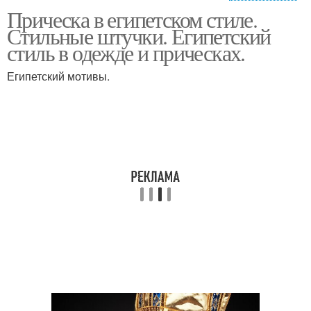
Прическа в египетском стиле.
Стиль на средние
Прически в греческом
Стильные штучки. Египетский
волосы
стиле
стиль в одежде и прическах.
Египетский мотивы.
Стиль на короткие
#причёска в греческом
волосы
стиле
Стиль на свадьбу
Стиль с челкой
Прически в египетском
Прически в стиле
стиле