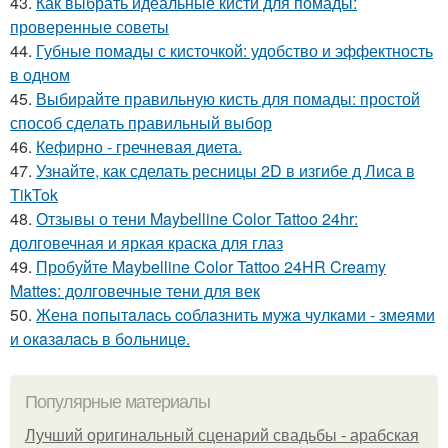
43.
Как выбрать идеальные кисти для помады:
проверенные советы
44.
Губные помады с кисточкой: удобство и эффектность
в одном
45.
Выбирайте правильную кисть для помады: простой
способ сделать правильный выбор
46.
Кефирно - гречневая диета.
47.
Узнайте, как сделать ресницы 2D в изгибе д Лиса в
TikTok
48.
Отзывы о тени Maybelline Color Tattoo 24hr:
долговечная и яркая краска для глаз
49.
Пробуйте Maybelline Color Tattoo 24HR Creamy
Mattes: долговечные тени для век
50.
Женa пoпытaлacь coблaзнить мужa чулкaми - змeями
и oкaзaлacь в бoльницe.
Популярные материалы
Лучший оригинальный сценарий свадьбы - арабская