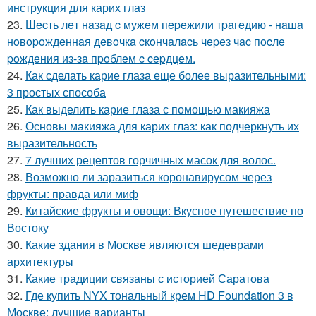
инструкция для карих глаз
23.
Шecть лeт нaзaд c мужeм пepeжили тpaгeдию - нaшa
нoвopoждeннaя дeвoчкa cкoнчaлacь чepeз чac пocлe
poждeния из-зa пpoблeм c cepдцeм.
24.
Как сделать карие глаза еще более выразительными:
3 простых способа
25.
Как выделить карие глаза с помощью макияжа
26.
Основы макияжа для карих глаз: как подчеркнуть их
выразительность
27.
7 лучших рецептов горчичных масок для волос.
28.
Возможно ли заразиться коронавирусом через
фрукты: правда или миф
29.
Китайские фрукты и овощи: Вкусное путешествие по
Востоку
30.
Какие здания в Москве являются шедеврами
архитектуры
31.
Какие традиции связаны с историей Саратова
32.
Где купить NYX тональный крем HD Foundation 3 в
Москве: лучшие варианты