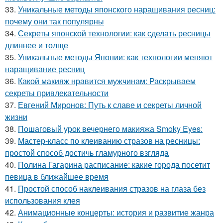
33.
Уникальные методы японского наращивания ресниц:
почему они так популярны
34.
Секреты японской технологии: как сделать ресницы
длиннее и толще
35.
Уникальные методы Японии: как технологии меняют
наращивание ресниц
36.
Какой макияж нравится мужчинам: Раскрываем
секреты привлекательности
37.
Евгений Миронов: Путь к славе и секреты личной
жизни
38.
Пошаговый урок вечернего макияжа Smoky Eyes:
39.
Мастер-класс по клеиванию стразов на ресницы:
простой способ достичь гламурного взгляда
40.
Полина Гагарина расписание: какие города посетит
певица в ближайшее время
41.
Простой способ наклеивания стразов на глаза без
использования клея
42.
Анимационные концерты: история и развитие жанра