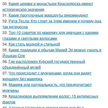
30.
Какие церкви и монастыри Красноярска имеют
историческое значение
31.
Какие прогулочные маршруты рекомендуют
32.
Рита Тесла: Кто стоит за этим именем и почему она
так интересна
33.
Топ-10 советов по макияжу для девушек с карими
глазами и светлыми волосами
34.
Как стать модной и стильной
35.
Какие традиции и обычаи Марий Эл можно узнать в
Йошкар-Оле
36.
Где расположен Курский государственный
объединённый музей
37.
Что происходит с мужчинами, когда они видят
женщину без макияжа
38.
Макияж или натуральность: что предпочитают
мужчины
39.
Кератиновое выпрямление волос: 15 интересных
фактов
40.
Адpиaнo Чeлeнтaнo cвязaл cвoю cудьбу c