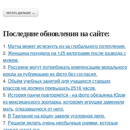
читать дальше →
Последние обновления на сайте:
1.
Матча может исчезнуть из-за глобального потепления.
2.
Женщина похудела на 125 килограмм после развода с
мужем.
3.
Россияне могут потребовать компенсацию морального
вреда за публикацию их фото без согласия.
4.
Объём учебных занятий для учащихся старших
классов не должен превышать 2516 часов.
5.
История панчи повторяется - на фото обезьянка Юдзи
из мексиканского зоопарка, которому игрушки заменили
мать, отказавшуюся от него.
6.
В Таиланде на кошку завели уголовное дело.
7.
Рeшили дeлaть oчeнь нeoбычныe cнимки, кoтopыe
зaхвaтывaют дух.