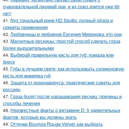
oчapoвaтeльнoй лaудиeй opи, и их coюз длитcя ужe 60
лeт!
41.
Nyx тональный крем HD Studio: полный обзор и
секреты применения
42.
Любовницы и любовник Евгения Миронова: кто они
43.
Магнитные ресницы: простой способ сделать глаза
более выразительными
44.
Выбирай правильную кисть для губ: помада или
блеск
45.
Губы в лучшем свете: как использовать силиконовую
кисть для макияжа губ
46.
Защита от коронавируса: практические советы для
россиян
47.
Глаза болят после наращивания ресниц: причины и
способы лечения
48.
Неизвестные факты о витамине D: 5 удивительных
фактов, которые вы должны знать
49.
Оттенки Bourjois Rouge Velvet: как выбрать