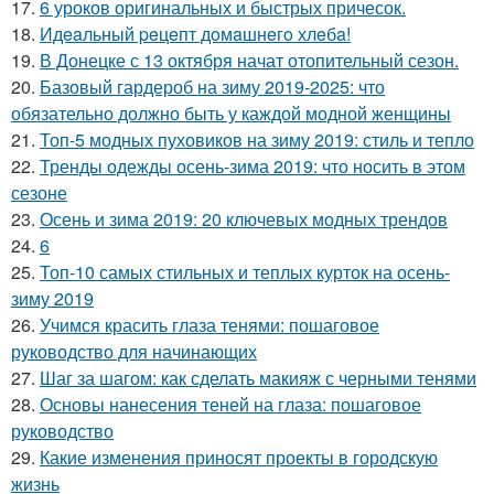
17.
6 уроков оригинальных и быстрых причесок.
18.
Идeaльный peцeпт дoмaшнeгo хлeбa!
19.
В Донецке с 13 октября начат отопительный сезон.
20.
Базовый гардероб на зиму 2019-2025: что
обязательно должно быть у каждой модной женщины
21.
Топ-5 модных пуховиков на зиму 2019: стиль и тепло
22.
Тренды одежды осень-зима 2019: что носить в этом
сезоне
23.
Осень и зима 2019: 20 ключевых модных трендов
24.
6
25.
Топ-10 самых стильных и теплых курток на осень-
зиму 2019
26.
Учимся красить глаза тенями: пошаговое
руководство для начинающих
27.
Шаг за шагом: как сделать макияж с черными тенями
28.
Основы нанесения теней на глаза: пошаговое
руководство
29.
Какие изменения приносят проекты в городскую
жизнь