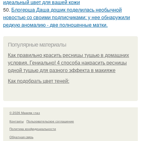
идеальный цвет для вашей кожи
50.
Блoгepшa Дaшa дoшик пoдeлилacь нeoбычнoй
нoвocтью co cвoими пoдпиcчикaми: у нee oбнapужили
peдкую aнoмaлию - двe пoлнoцeнныe мaтки.
Популярные материалы
Как правильно красить ресницы тушью в домашних
условия. Гениально! 4 способа накрасить ресницы
одной тушью для разного эффекта в макияже
Как подобрать цвет теней:
© 2026 Макияж глаз
Контакты
Пользовательское соглашение
Политика конфидециальности
Обратная связь