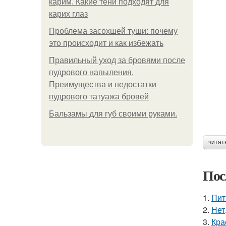
карим. Какие тени подходят для
карих глаз
Проблема засохшей туши: почему
это происходит и как избежать
Правильный уход за бровями после
пудрового напыления.
Преимущества и недостатки
пудрового татуажа бровей
Бальзамы для губ своими руками.
читат
Пос
1.
Пит
2.
Нет
3.
Кра