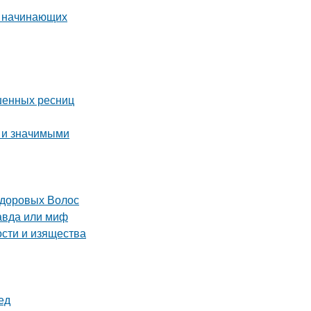
я начинающих
ашенных ресниц
 и значимыми
Здоровых Волос
равда или миф
сти и изящества
ед