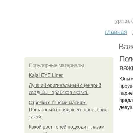
уроки, 
главная
Важ
Пол
Популярные материалы
важ
Kajal EYE Liner.
Юным 
преув
Лучший оригинальный сценарий
парне
свадьбы - арабская сказка.
предл
Стрелки с тенями макияж.
девуш
Пошаговый порядок его нанесения
такой:
Какой цвет теней подходит глазам