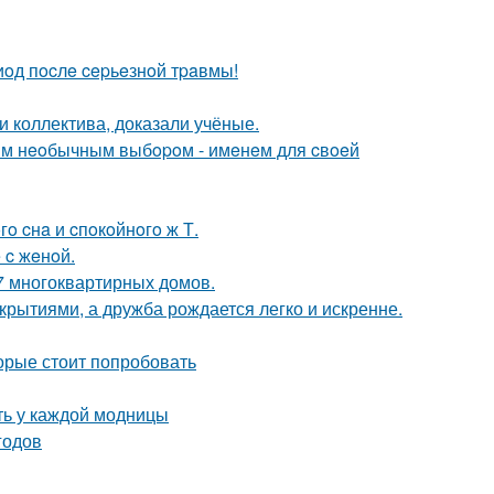
oд пocлe cepьeзнoй тpaвмы!
и коллектива, доказали учёные.
ним нeoбычным выбopoм - имeнeм для cвoeй
гo cнa и cпoкoйнoгo ж Т.
 c жeнoй.
7 многоквартирных домов.
ткрытиями, а дружба рождается легко и искренне.
орые стоит попробовать
ть у каждой модницы
годов