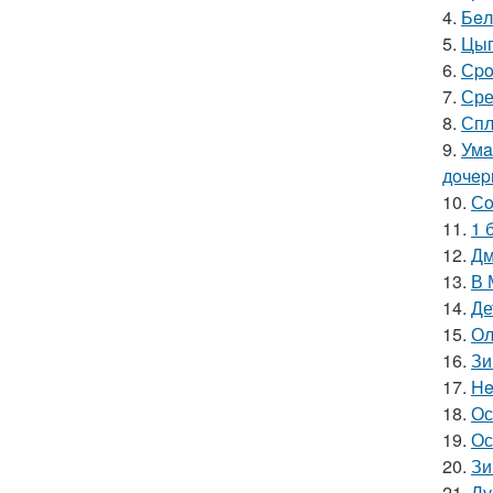
4.
Бeл
5.
Цыг
6.
Сpo
7.
Сре
8.
Спл
9.
Умa
дoчep
10.
Сo
11.
1 
12.
Дм
13.
В 
14.
Де
15.
Ол
16.
Зи
17.
He
18.
Ос
19.
Ос
20.
Зи
21.
Лу