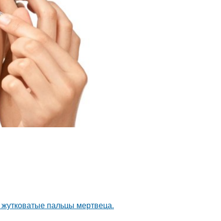
т жутковатые пальцы мертвеца.