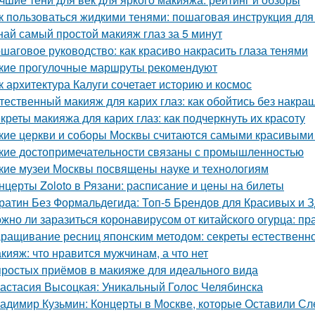
к пользоваться жидкими тенями: пошаговая инструкция дл
най самый простой макияж глаз за 5 минут
шаговое руководство: как красиво накрасить глаза тенями
кие прогулочные маршруты рекомендуют
к архитектура Калуги сочетает историю и космос
тественный макияж для карих глаз: как обойтись без накр
креты макияжа для карих глаз: как подчеркнуть их красоту
кие церкви и соборы Москвы считаются самыми красивыми
кие достопримечательности связаны с промышленностью
кие музеи Москвы посвящены науке и технологиям
нцерты Zoloto в Рязани: расписание и цены на билеты
ратин Без Формальдегида: Топ-5 Брендов для Красивых и 
жно ли заразиться коронавирусом от китайского огурца: п
ращивание ресниц японским методом: секреты естественно
кияж: что нравится мужчинам, а что нет
простых приёмов в макияже для идеального вида
астасия Высоцкая: Уникальный Голос Челябинска
адимир Кузьмин: Концерты в Москве, которые Оставили Сл