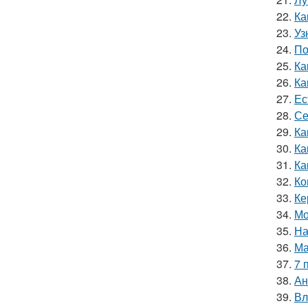
22.
Ка
23.
Уз
24.
По
25.
Ка
26.
Ка
27.
Ес
28.
Се
29.
Ка
30.
Ка
31.
Ка
32.
Ко
33.
Ке
34.
Мо
35.
На
36.
Ма
37.
7 
38.
Ан
39.
Вл