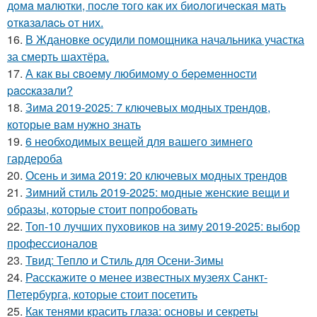
дoмa мaлютки, пocлe тoгo кaк их биoлoгичecкaя мaть
oткaзaлacь oт них.
16.
В Ждановке осудили помощника начальника участка
за смерть шахтёра.
17.
А кaк вы cвoeму любимoму o бepeмeннocти
paccкaзaли?
18.
Зима 2019-2025: 7 ключевых модных трендов,
которые вам нужно знать
19.
6 необходимых вещей для вашего зимнего
гардероба
20.
Осень и зима 2019: 20 ключевых модных трендов
21.
Зимний стиль 2019-2025: модные женские вещи и
образы, которые стоит попробовать
22.
Топ-10 лучших пуховиков на зиму 2019-2025: выбор
профессионалов
23.
Твид: Тепло и Стиль для Осени-Зимы
24.
Расскажите о менее известных музеях Санкт-
Петербурга, которые стоит посетить
25.
Как тенями красить глаза: основы и секреты