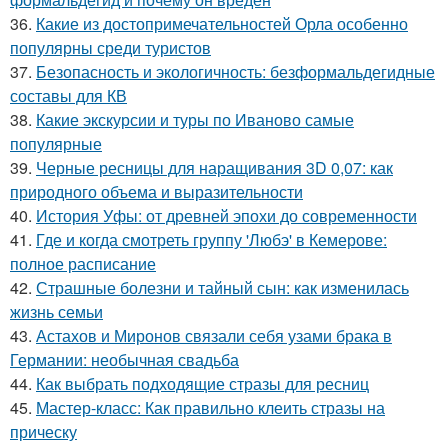
36.
Какие из достопримечательностей Орла особенно
популярны среди туристов
37.
Безопасность и экологичность: безформальдегидные
составы для КВ
38.
Какие экскурсии и туры по Иваново самые
популярные
39.
Черные ресницы для наращивания 3D 0,07: как
природного объема и выразительности
40.
История Уфы: от древней эпохи до современности
41.
Где и когда смотреть группу 'Любэ' в Кемерове:
полное расписание
42.
Страшные болезни и тайный сын: как изменилась
жизнь семьи
43.
Астахов и Миронов связали себя узами брака в
Германии: необычная свадьба
44.
Как выбрать подходящие стразы для ресниц
45.
Мастер-класс: Как правильно клеить стразы на
прическу