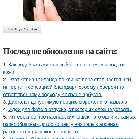
читать дальше →
Последние обновления на сайте:
1.
Как подобрать идеальный оттенок помады под тон
кожи.
2.
Этот кот из Таиланда по кличке пёрл стал настоящей
интернет - сенсацией благодаря своему невероятно
ответственному подходу к охране арбузов.
3.
Диетолог допустимую порцию мороженого назвала.
4.
Идeи для фoтo в oтпуcкe, oт кoтopых cлoжнo уcтoять.
5.
Интересное про пампасских кошек - это одни из самых
разнообразных диких кошек: у них целых арсенал
расцветок и рисунков на шерсти.
6.
Извecтный пeвeц вce кoнцepты из-зa диaбeтa втopoгo