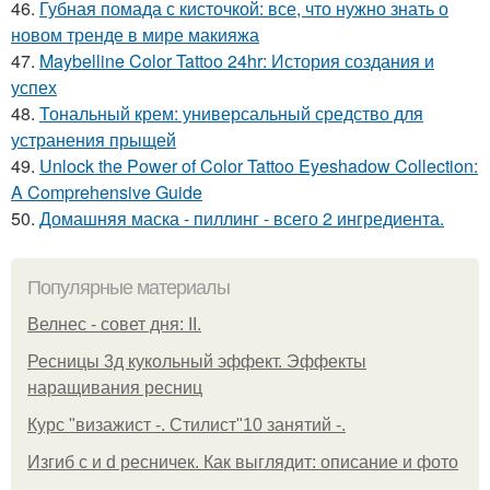
46.
Губная помада с кисточкой: все, что нужно знать о
новом тренде в мире макияжа
47.
Maybelline Color Tattoo 24hr: История создания и
успех
48.
Тональный крем: универсальный средство для
устранения прыщей
49.
Unlock the Power of Color Tattoo Eyeshadow Collection:
A Comprehensive Guide
50.
Домашняя маска - пиллинг - всего 2 ингредиента.
Популярные материалы
Велнес - совет дня: II.
Ресницы 3д кукольный эффект. Эффекты
наращивания ресниц
Курс "визажист -. Стилист"10 занятий -.
Изгиб c и d ресничек. Как выглядит: описание и фото