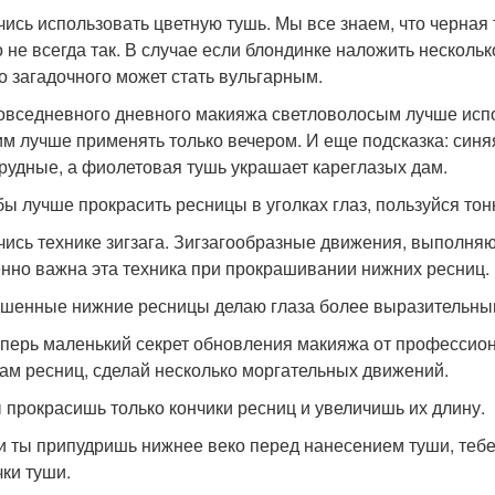
учись использовать цветную тушь. Мы все знаем, что черная
о не всегда так. В случае если блондинке наложить нескольк
о загадочного может стать вульгарным.
овседневного дневного макияжа светловолосым лучше испо
им лучше применять только вечером. И еще подсказка: синя
мрудные, а фиолетовая тушь украшает кареглазых дам.
обы лучше прокрасить ресницы в уголках глаз, пользуйся то
учись технике зигзага. Зигзагообразные движения, выполняю
нно важна эта техника при прокрашивании нижних ресниц.
шенные нижние ресницы делаю глаза более выразительны
теперь маленький секрет обновления макияжа от професси
цам ресниц, сделай несколько моргательных движений.
ы прокрасишь только кончики ресниц и увеличишь их длину.
ли ты припудришь нижнее веко перед нанесением туши, тебе
чки туши.