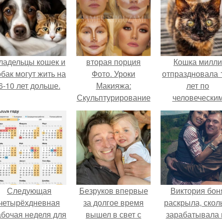
ладельцы кошек и
вторая порция
Кошка милли
обак могут жить на
Фото. Уроки
отпраздновала 
6-10 лет дольше.
Макияжа:
лет по
Скульптурирование
человечески
лица в домашних
Меркам и
условиях.
претендует н
звание само
старой в мире
Следующая
Безруков впервые
Виктория бон
четырёхдневная
за долгое время
раскрыла, скол
абочая неделя для
вышел в свет с
зарабатывала 