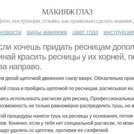
МАКИЯЖ ГЛАЗ
фото, инструкции, отзывы. как правильно сделать макияж д
новости
виды макияжа
цвет глаз
инструкци
если хочешь придать ресницам допо
инай красить ресницы у их корней,
ва направо.
тем делай щеточкой движения снизу вверх. Обязательно пр
крой глаза и пройдись щеточкой по ресницам, расчесывая их.
учись использовать расчески для ресниц. Профессиональные
возможность не только равномерно распределить тушь, но 
той процедуры нанеси тушь на ресницы у основания, потом
ков. Конечно, если у тебя нет специальной расчески, то мож
надо удалить со щеточки, протерев ее салфеткой.