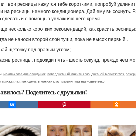
сли твои ресницы кажутся тебе короткими, попробуй удлини
и на ресницы немного кондиционера. Дай ему высохнуть. Р
 сделать и с помощью увлажняющего крема.
 еще несколько коротких рекомендаций, как красить ресницы
огда не наноси второй слой туши, пока не высох первый;.
ибай щеточку под правым углом;.
расив ресницы, подожди пять - шесть секунд, прежде чем мо
и:
макияж глаз для блондинок
,
повседневный макияж глаз
,
дневной макияж глаз
,
вечерн
макияжа глаз
,
как сделать макияж глаз
,
макияж глаз нависшее веко
авилось? Поделитесь с друзьями!