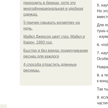
приходить в брюках, хотя это
5. на
многофункциональная и удобная
Но эт
одежда.
вмест
5 причин смывать косметику на
Для п
ночь.
тушь 
- изу
Майкл Джексон цвет глаз. Майкл и
Карен, 1993 год.
6. чт
Быстро и без вреда: подкручивание
7. на
ресниц для каждого
Особе
4 способа отрастить длинные
Накра
ресницы.
8. а 
к кон
Так т
9. ес
части