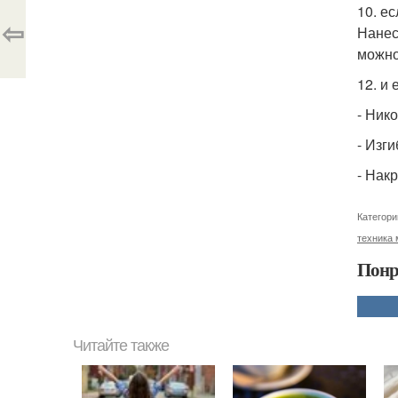
10. е
⇦
Нанес
можно
12. и
- Ник
- Изг
- Нак
Категори
техника 
Понр
Читайте также