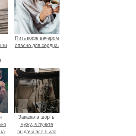
Пить кофе вечером
146
опасно для сердца.
м
а
й
.
я
Заказала шорты
ько
мужу, в пункте
на
выдачи всё было