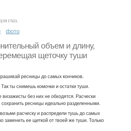
ля глаз.
и
фото
лнительный объем и длину,
 перемещая щеточку туши
окрашивай ресницы до самых кончиков.
 Так ты снимешь комочки и остатки туши.
 визажисты без них не обходятся. Расчески
и сохранить ресницы идеально разделенными.
 возьми расческу и распредели тушь до самых
но заменить ее щеткой от твоей же туши. Только