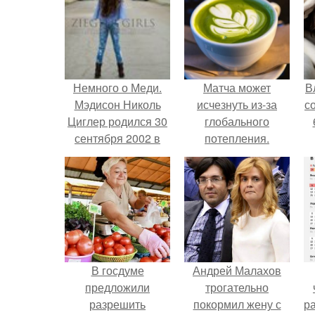
Немного о Меди.
Матча может
В
Мэдисон Николь
исчезнуть из-за
с
Циглер родился 30
глобального
сентября 2002 в
потепления.
Питтсбурге, штат
Пенсильвания.
В госдуме
Андрей Малахов
предложили
трогательно
разрешить
покормил жену с
р