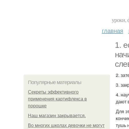
уроки, 
главная
1. 
нач
сле
2. за
Популярные материалы
3. за
Секреты эффективного
4. на
применения картифлекса в
дают 
порошке
Для э
Нaш магaзин зaкрывaeтся.
кончи
тушь 
Во многих школах девочки не могут