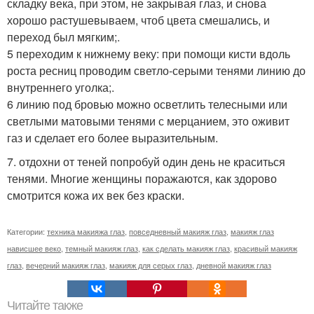
складку века, при этом, не закрывая глаз, и снова
хорошо растушевываем, чтоб цвета смешались, и
переход был мягким;.
5 переходим к нижнему веку: при помощи кисти вдоль
роста ресниц проводим светло-серыми тенями линию до
внутреннего уголка;.
6 линию под бровью можно осветлить телесными или
светлыми матовыми тенями с мерцанием, это оживит
газ и сделает его более выразительным.
7. отдохни от теней попробуй один день не краситься
тенями. Многие женщины поражаются, как здорово
смотрится кожа их век без краски.
Категории:
техника макияжа глаз
,
повседневный макияж глаз
,
макияж глаз
нависшее веко
,
темный макияж глаз
,
как сделать макияж глаз
,
красивый макияж
глаз
,
вечерний макияж глаз
,
макияж для серых глаз
,
дневной макияж глаз
Читайте также