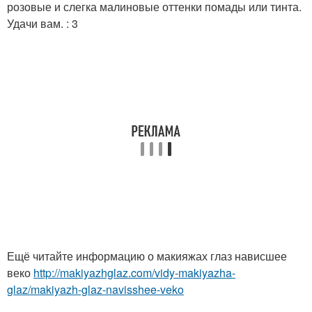
розовые и слегка малиновые оттенки помады или тинта.
Удачи вам. : 3
Ещё читайте информацию о макияжах глаз нависшее
веко
http://makiyazhglaz.com/vidy-makiyazha-
glaz/makiyazh-glaz-navisshee-veko