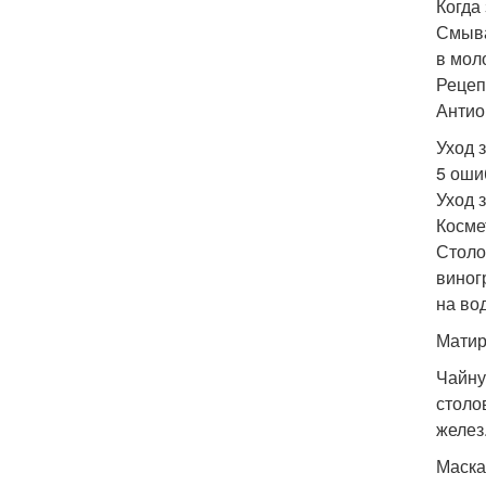
Когда
Смыва
в моло
Рецеп
Антио
Уход 
5 оши
Уход 
Косме
Столо
виног
на во
Матир
Чайну
столо
желез
Маска