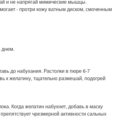
вай и не напрягай мимические мышцы.
омогает - протри кожу ватным диском, смоченным
 днем.
авь до набухания. Растолки в пюре 6-7
авь к желатину, тщательно размешай, подогрей
ка. Когда желатин набухнет, добавь в маску
 препятствует чрезмерной активности сальных