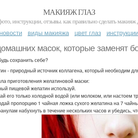
МАКИЯЖ ГЛАЗ
фото, инструкции, отзывы. как правильно сделать макияж д
новости
виды макияжа
цвет глаз
инструкци
домашних масок, которые заменят б
будь сохранить себе?
ин - природный источник коллагена, который необходим для
ла приготовления желатиновой маски:
ый пищевой желатин используй.
ай его только холодной водой (или молоком, или настоем т
дай пропорцию 1 чайная ложка сухого желатина на 7 чайны
ранулам набухнуть в течение нескольких часов и убедись, ч