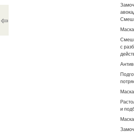
Замоч
авока
⇦
Смеша
Маска
Смеша
с раз
дейст
Антив
Подго
потря
Маска
Расто
и под
Маска
Замоч