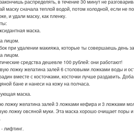
 закончишь распределять, в течение 30 минут не разговари
й маску сначала теплой водой, потом холодной, если не п
ке, и удали маску, как пленку.
ты:
ксидантная маска.
за лицом.
бок при удалении макияжа, которые ты совершаешь день за
за лицом.
тические средства дешевле 100 рублей: они работают!
вую ложку желатина залей 6 столовыми ложками воды и ост
радин вместе с косточками, косточки лучше раздавить. Доб
дяной бане и нанеси на кожу на полчаса.
ующая маска.
ю ложку желатина залей 3 ложками кефира и 3 ложками моло
вую ложку овсяной муки. Эта маска хорошо очищает поры и
.
 - лифтинг.