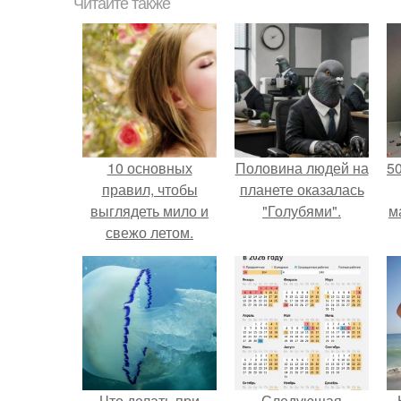
Читайте также
10 основных
Половина людей на
5
правил, чтобы
планете оказалась
выглядеть мило и
"Голубями".
м
свежо летом.
Что делать при
Следующая