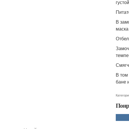
густо
Питат
В зам
маска
Отбел
Замоч
темпе
Смягч
В том
бане 
Категори
Понр