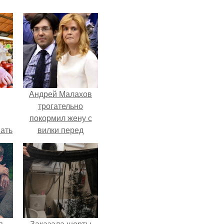
Андрей Малахов
трогательно
покормил жену с
вать
вилки перед
камерой, вызвав
ией
умиление у
ах.
поклонников.
я
Заказала шорты