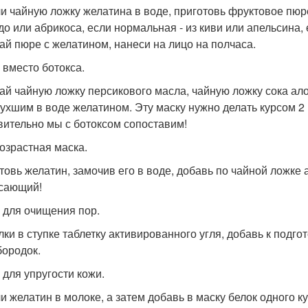
и чайную ложку желатина в воде, приготовь фруктовое пюре.
до или абрикоса, если нормальная - из киви или апельсина,
й пюре с желатином, нанеси на лицо на полчаса.
 вместо ботокса.
й чайную ложку персикового масла, чайную ложку сока алоэ
бухшим в воде желатином. Эту маску нужно делать курсом 2
вительно мы с ботоксом сопоставим!
озрастная маска.
товь желатин, замочив его в воде, добавь по чайной ложке
сающий!
 для очищения пор.
лки в ступке таблетку активированного угля, добавь к подго
бородок.
 для упругости кожи.
и желатин в молоке, а затем добавь в маску белок одного к