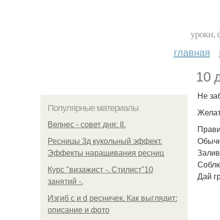
уроки, 
главная
10 
Не за
Популярные материалы
Желат
Велнес - совет дня: II.
Прави
Обычн
Ресницы 3д кукольный эффект.
Залив
Эффекты наращивания ресниц
Соблю
Курс "визажист -. Стилист"10
Дай г
занятий -.
Изгиб c и d ресничек. Как выглядит:
описание и фото