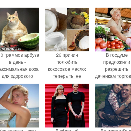
00 граммов арбуза
26 причин
В госдуме
в день -
полюбить
предложили
аксимальная доза
кокосовое масло:
разрешить
для здорового
теперь ты не
дачникам торго
взрослого,
сможешь
своей
предупредили
обходиться без
сельхозпродукц
врачи.
него!
в людных мест
Как сделать кожу
Любовный
Виктория бон