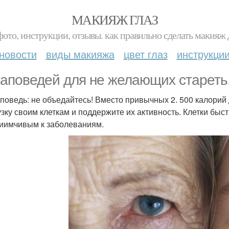
МАКИЯЖ ГЛАЗ
фото, инструкции, отзывы. как правильно сделать макияж д
новости
виды макияжа
цвет глаз
инструкци
заповедей для не желающих стареть
аповедь: не объедайтесь! Вместо привычных 2. 500 калорий
узку своим клеткам и поддержите их активность. Клетки быс
иимчивым к заболеваниям.