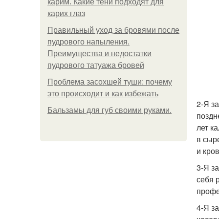
карим. Какие тени подходят для
карих глаз
Правильный уход за бровями после
пудрового напыления.
Преимущества и недостатки
пудрового татуажа бровей
Проблема засохшей туши: почему
это происходит и как избежать
2-Я з
Бальзамы для губ своими руками.
поздн
лет к
в сыр
и кро
3-Я з
себя 
профе
4-Я з