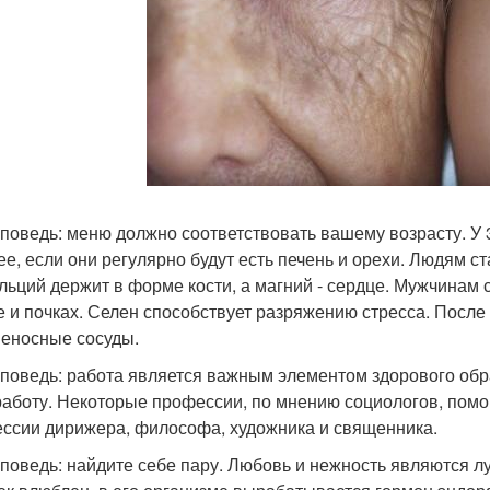
аповедь: меню должно соответствовать вашему возрасту. 
ее, если они регулярно будут есть печень и орехи. Людям с
альций держит в форме кости, а магний - сердце. Мужчинам
е и почках. Селен способствует разряжению стресса. После
веносные сосуды.
аповедь: работа является важным элементом здорового об
работу. Некоторые профессии, по мнению социологов, помог
ссии дирижера, философа, художника и священника.
аповедь: найдите себе пару. Любовь и нежность являются л