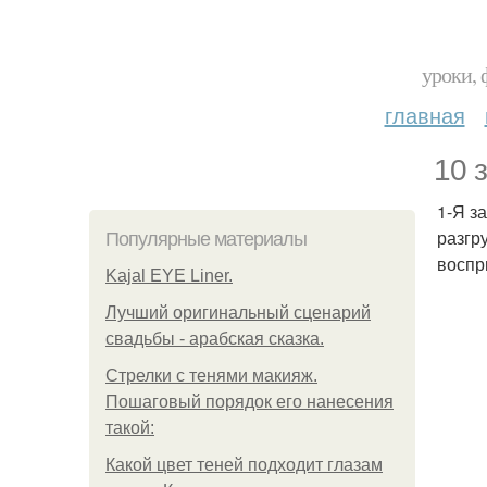
уроки, 
главная
10 
1-Я з
разгр
Популярные материалы
воспр
Kajal EYE Liner.
Лучший оригинальный сценарий
свадьбы - арабская сказка.
Стрелки с тенями макияж.
Пошаговый порядок его нанесения
такой:
Какой цвет теней подходит глазам