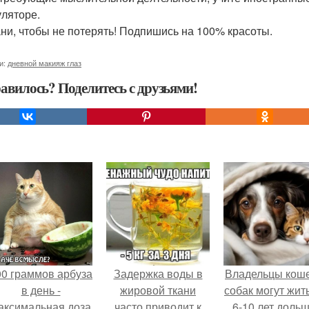
уляторе.
ни, чтобы не потерять! Подпишись на 100% красоты.
и:
дневной макияж глаз
авилось? Поделитесь с друзьями!
00 граммов арбуза
Задержка воды в
Владельцы коше
в день -
жировой ткани
собак могут жит
аксимальная доза
часто приводит к
6-10 лет дольш