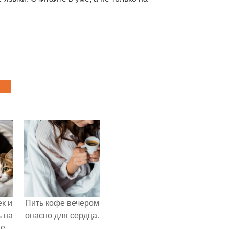
к и
Пить кофе вечером
ь на
опасно для сердца.
е.