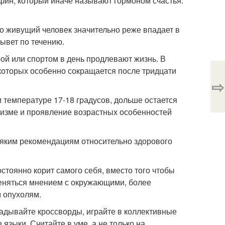
фин, который иначе называют гормоном счастья.
но живущий человек значительно реже впадает в
ывет по течению.
рой или спортом в день продлевают жизнь. В
оторых особенно сокращается после тридцати
⇨
ри температуре 17-18 градусов, дольше остается
низме и проявление возрастных особенностей
всяким рекомендациям относительно здорового
постоянно корит самого себя, вместо того чтобы
бменяться мнением с окружающими, более
 опухолям.
гадывайте кроссворды, играйте в коллективные
языки. Считайте в уме, а не только на