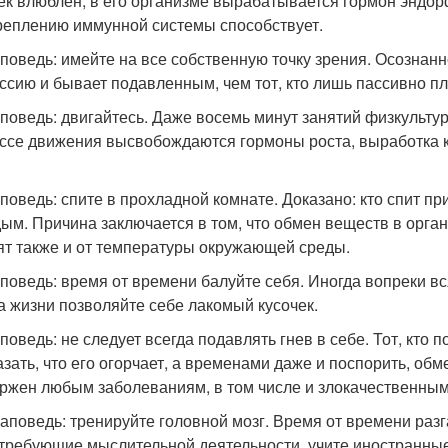
ек влюблен, в его организме вырабатывается гормон эндор
реплению иммунной системы способствует.
аповедь: имейте на все собственную точку зрения. Осознан
ссию и бывает подавленным, чем тот, кто лишь пассивно пл
аповедь: двигайтесь. Даже восемь минут занятий физкульту
ссе движения высвобождаются гормоны роста, выработка к
аповедь: спите в прохладной комнате. Доказано: кто спит п
ым. Причина заключается в том, что обмен веществ в орга
ят также и от температуры окружающей среды.
аповедь: время от времени балуйте себя. Иногда вопреки 
а жизни позволяйте себе лакомый кусочек.
поведь: не следует всегда подавлять гнев в себе. Тот, кто 
азать, что его огорчает, а временами даже и поспорить, о
ржен любым заболеваниям, в том числе и злокачественным
заповедь: тренируйте головной мозг. Время от времени раз
 требующие мыслительной деятельности, учите иностранные 