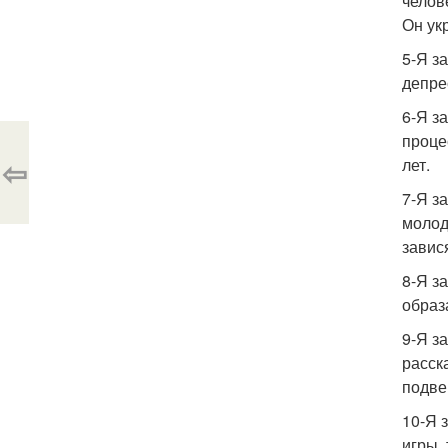
челов
Он ук
5-Я з
депре
6-Я з
проце
⇦
лет.
7-Я з
молод
завис
8-Я з
образ
9-Я за
расск
подве
10-Я 
игры,