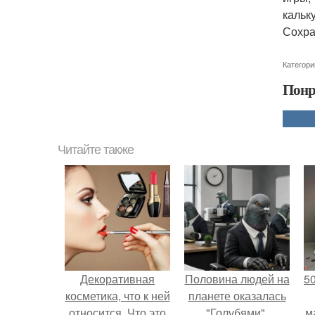
кальк
Сохра
Категори
Понр
Читайте также
Декоративная
Половина людей на
5
косметика, что к ней
планете оказалась
относится. Что это
"Голубями".
м