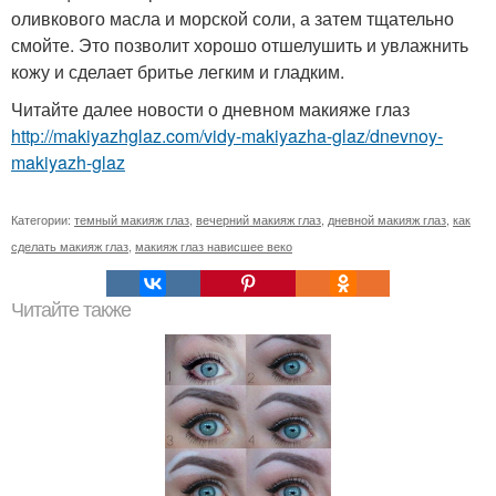
оливкового масла и морской соли, а затем тщательно
смойте. Это позволит хорошо отшелушить и увлажнить
кожу и сделает бритье легким и гладким.
Читайте далее новости о дневном макияже глаз
http://makiyazhglaz.com/vidy-makiyazha-glaz/dnevnoy-
makiyazh-glaz
Категории:
темный макияж глаз
,
вечерний макияж глаз
,
дневной макияж глаз
,
как
сделать макияж глаз
,
макияж глаз нависшее веко
Читайте также