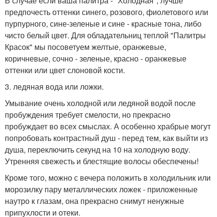
В случае если ваша палитра - "Холодная", лучше
предпочесть оттенки синего, розового, фиолетового или
пурпурного, сине-зеленые и сине - красные тона, либо
чисто белый цвет. Для обладательниц теплой "Палитры
Красок" мы посоветуем желтые, оранжевые,
коричневые, сочно - зеленые, красно - оранжевые
оттенки или цвет слоновой кости.
3. ледяная вода или ложки.
Умывание очень холодной или ледяной водой после
пробуждения требует смелости, но прекрасно
пробуждает во всех смыслах. А особенно храбрые могут
попробовать контрастный душ - перед тем, как выйти из
душа, переключить секунд на 10 на холодную воду.
Утренняя свежесть и блестящие волосы обеспечены!
Кроме того, можно с вечера положить в холодильник или
морозилку пару металлических ложек - приложенные
наутро к глазам, она прекрасно снимут ненужные
припухлости и отеки.